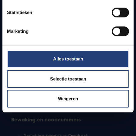
Lesroosters
Statistieken
Bereikbaarheid
Onderzoeksgroepen
Campusfaciliteiten
Marketing
Info voor
Alles toestaan
Pers
Studenten
Personeel
Selectie toestaan
PhD-studenten
Leerkrachten en secundaire scholen
Werkstudenten
Weigeren
Internationale studenten
Bewaking en noodnummers