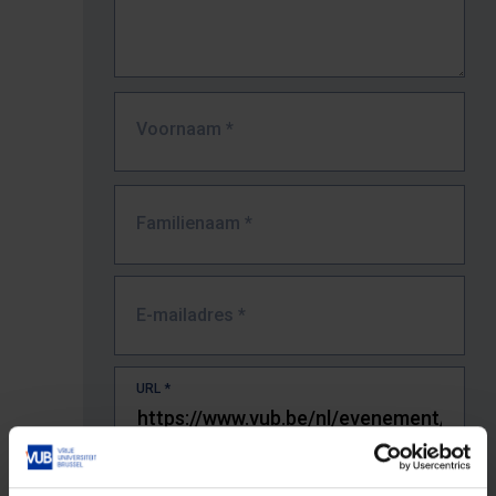
Voornaam
*
Familienaam
*
E-mailadres
*
URL
*
De volledige URL van de pagina waar je de fout zag.
Bv. https://www.vub.be/nl/studeren-aan-de-vub/alle-