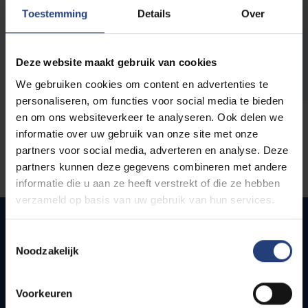
opleidingen
Toestemming
Details
Over
Deze website maakt gebruik van cookies
We gebruiken cookies om content en advertenties te
personaliseren, om functies voor social media te bieden
en om ons websiteverkeer te analyseren. Ook delen we
informatie over uw gebruik van onze site met onze
partners voor social media, adverteren en analyse. Deze
partners kunnen deze gegevens combineren met andere
informatie die u aan ze heeft verstrekt of die ze hebben
verzameld op basis van uw gebruik van hun services.
Toestemmingsselectie
Noodzakelijk
Snel naar
Webmail
Voorkeuren
Jobs