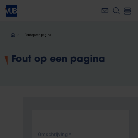
Overslaan
en
naar
de
inhoud
Kruimelpad
Fout op een pagina
gaan
Fout op een pagina
Omschrijving
*