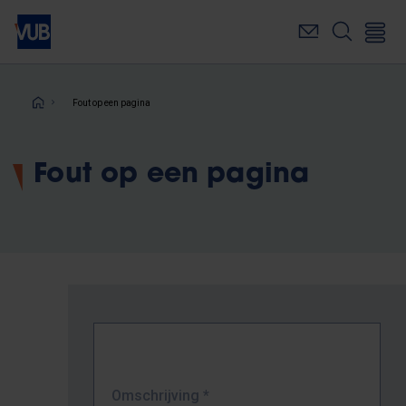
Overslaan
en
naar
de
inhoud
Kruimelpad
Fout op een pagina
gaan
Fout op een pagina
Omschrijving
*