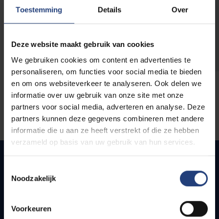
opleidingen
Toestemming
Details
Over
Deze website maakt gebruik van cookies
We gebruiken cookies om content en advertenties te
personaliseren, om functies voor social media te bieden
en om ons websiteverkeer te analyseren. Ook delen we
informatie over uw gebruik van onze site met onze
partners voor social media, adverteren en analyse. Deze
partners kunnen deze gegevens combineren met andere
informatie die u aan ze heeft verstrekt of die ze hebben
verzameld op basis van uw gebruik van hun services.
Toestemmingsselectie
Noodzakelijk
Snel naar
Webmail
Voorkeuren
Jobs