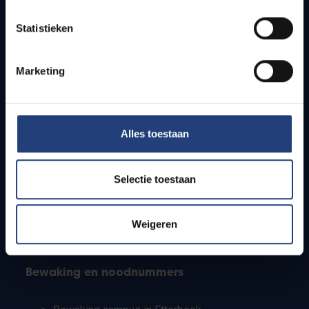
Lesroosters
Statistieken
Bereikbaarheid
Onderzoeksgroepen
Campusfaciliteiten
Marketing
Info voor
Alles toestaan
Pers
Studenten
Personeel
Selectie toestaan
PhD-studenten
Leerkrachten en secundaire scholen
Werkstudenten
Weigeren
Internationale studenten
Bewaking en noodnummers