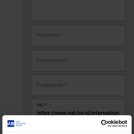
Voornaam
*
Familienaam
*
E-mailadres
*
URL
*
De volledige URL van de pagina waar je de fout zag.
Bv. https://www.vub.be/nl/studeren-aan-de-vub/alle-