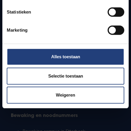
Lesroosters
Statistieken
Bereikbaarheid
Onderzoeksgroepen
Campusfaciliteiten
Marketing
Info voor
Alles toestaan
Pers
Studenten
Personeel
Selectie toestaan
PhD-studenten
Leerkrachten en secundaire scholen
Werkstudenten
Weigeren
Internationale studenten
Bewaking en noodnummers