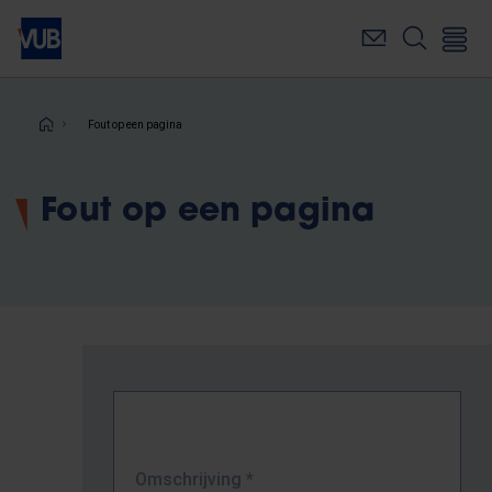
Overslaan
en
naar
de
inhoud
Kruimelpad
Fout op een pagina
gaan
Fout op een pagina
Omschrijving
*