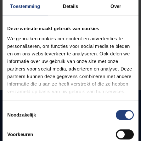
opleidingen
Toestemming
Details
Over
Deze website maakt gebruik van cookies
We gebruiken cookies om content en advertenties te
personaliseren, om functies voor social media te bieden
en om ons websiteverkeer te analyseren. Ook delen we
informatie over uw gebruik van onze site met onze
partners voor social media, adverteren en analyse. Deze
partners kunnen deze gegevens combineren met andere
informatie die u aan ze heeft verstrekt of die ze hebben
verzameld op basis van uw gebruik van hun services.
Toestemmingsselectie
Noodzakelijk
Snel naar
Webmail
Voorkeuren
Jobs