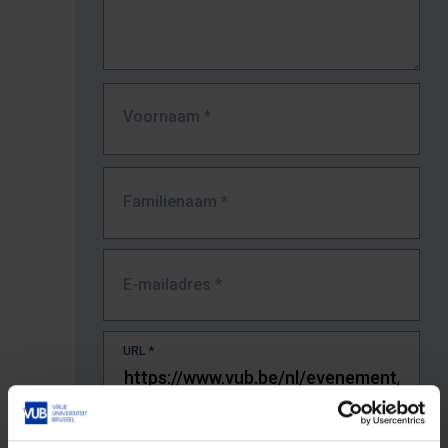
Voornaam
*
Familienaam
*
E-mailadres
*
URL
*
De volledige URL van de pagina waar je de fout zag.
Bv. https://www.vub.be/nl/studeren-aan-de-vub/alle-