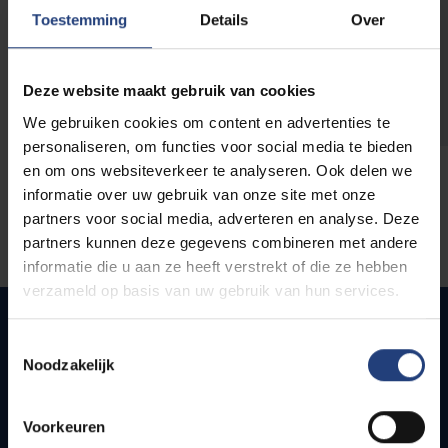
opleidingen
Toestemming
Details
Over
Deze website maakt gebruik van cookies
We gebruiken cookies om content en advertenties te
personaliseren, om functies voor social media te bieden
en om ons websiteverkeer te analyseren. Ook delen we
informatie over uw gebruik van onze site met onze
partners voor social media, adverteren en analyse. Deze
partners kunnen deze gegevens combineren met andere
informatie die u aan ze heeft verstrekt of die ze hebben
verzameld op basis van uw gebruik van hun services.
Toestemmingsselectie
Noodzakelijk
Snel naar
Webmail
Voorkeuren
Jobs