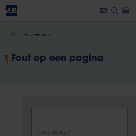
Overslaan
en
naar
de
inhoud
Kruimelpad
Fout op een pagina
gaan
Fout op een pagina
Omschrijving
*