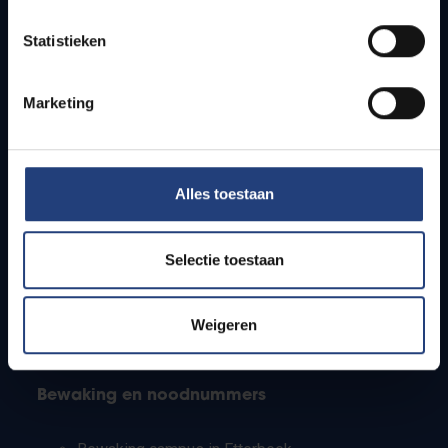
Lesroosters
Statistieken
Bereikbaarheid
Onderzoeksgroepen
Campusfaciliteiten
Marketing
Info voor
Alles toestaan
Pers
Studenten
Personeel
Selectie toestaan
PhD-studenten
Leerkrachten en secundaire scholen
Werkstudenten
Weigeren
Internationale studenten
Bewaking en noodnummers