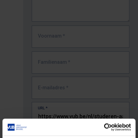
Voornaam
*
Familienaam
*
E-mailadres
*
URL
*
De volledige URL van de pagina waar je de fout zag.
Bv. https://www.vub.be/nl/studeren-aan-de-vub/alle-