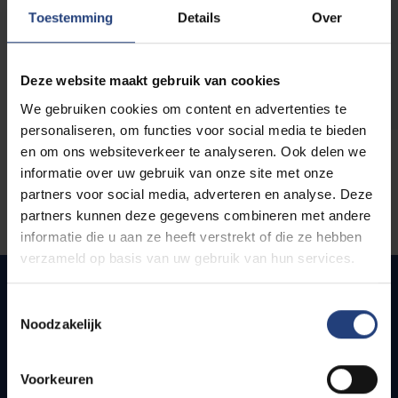
opleidingen
Toestemming
Details
Over
Deze website maakt gebruik van cookies
We gebruiken cookies om content en advertenties te
personaliseren, om functies voor social media te bieden
en om ons websiteverkeer te analyseren. Ook delen we
informatie over uw gebruik van onze site met onze
partners voor social media, adverteren en analyse. Deze
partners kunnen deze gegevens combineren met andere
informatie die u aan ze heeft verstrekt of die ze hebben
verzameld op basis van uw gebruik van hun services.
Toestemmingsselectie
Noodzakelijk
Snel naar
Webmail
Voorkeuren
Jobs