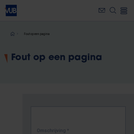
Overslaan
en
naar
de
inhoud
Kruimelpad
Fout op een pagina
gaan
Fout op een pagina
Omschrijving
*