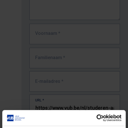
Voornaam
*
Familienaam
*
E-mailadres
*
URL
*
De volledige URL van de pagina waar je de fout zag.
Bv. https://www.vub.be/nl/studeren-aan-de-vub/alle-