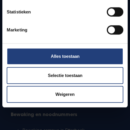
Lesroosters
Statistieken
Bereikbaarheid
Onderzoeksgroepen
Campusfaciliteiten
Marketing
Info voor
Alles toestaan
Pers
Studenten
Personeel
Selectie toestaan
PhD-studenten
Leerkrachten en secundaire scholen
Werkstudenten
Weigeren
Internationale studenten
Bewaking en noodnummers