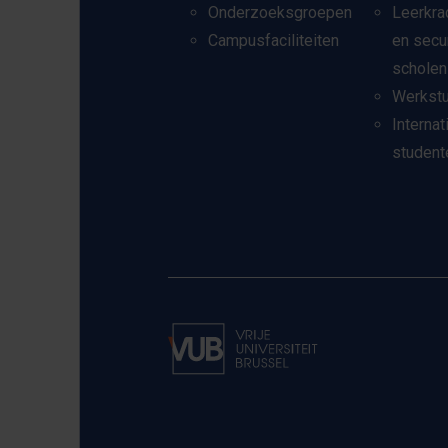
Onderzoeksgroepen
Leerkra
Campusfaciliteiten
en secu
scholen
Werkst
Internat
student