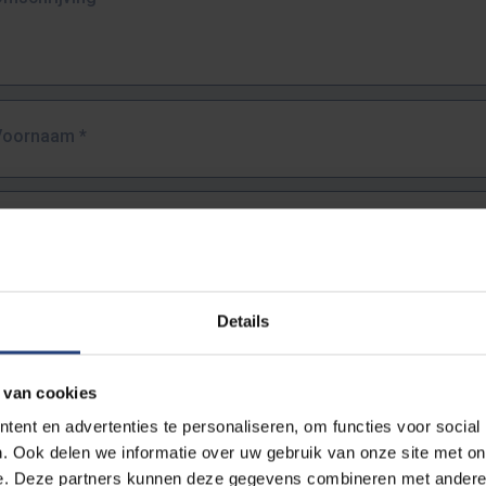
Voornaam
*
Familienaam
*
E-mailadres
*
Details
URL
*
 van cookies
ent en advertenties te personaliseren, om functies voor social
. Ook delen we informatie over uw gebruik van onze site met on
lledige URL van de pagina waar je de fout zag.
e. Deze partners kunnen deze gegevens combineren met andere i
ttps://www.vub.be/nl/studeren-aan-de-vub/alle-opleidingen