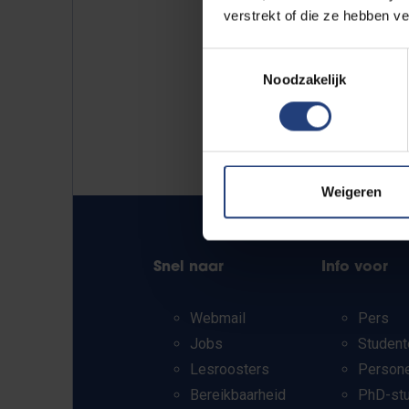
verstrekt of die ze hebben v
Toestemmingsselectie
Noodzakelijk
Weigeren
Snel naar
Info voor
Webmail
Pers
Jobs
Student
Lesroosters
Person
Bereikbaarheid
PhD-st