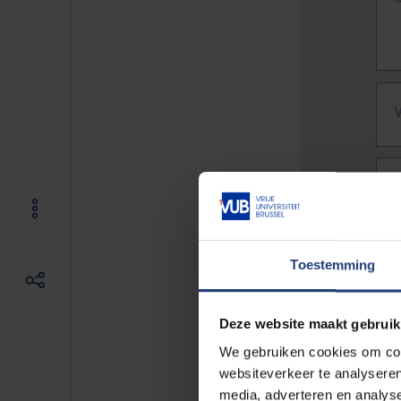
Toestemming
Deze website maakt gebruik
We gebruiken cookies om cont
websiteverkeer te analyseren
De vo
media, adverteren en analys
Bv. h