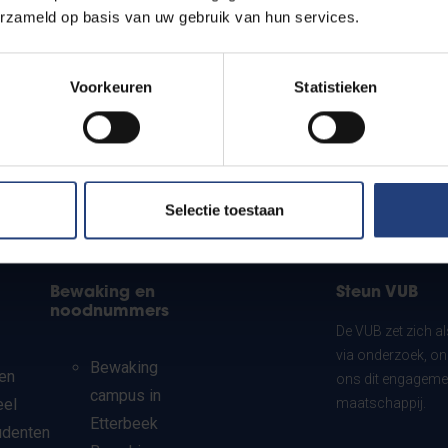
erzameld op basis van uw gebruik van hun services.
Voorkeuren
Statistieken
Selectie toestaan
Bewaking en
Steun VUB
noodnummers
De VUB zet zich a
via onderzoek, on
Bewaking
en
ons dit engagemen
campus in
eel
maatschappij.
Etterbeek
udenten