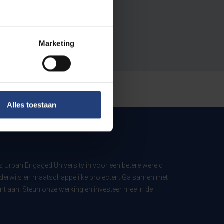
Marketing
Alles toestaan
ls Urban Engaged University in voor een betere wereld
derwijs en maatschappelijke projecten. Ga samen met
t aan. Steun onze werking en investeer mee in de