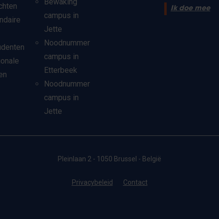
Bewaking
chten
Ik doe mee
campus in
ndaire
Jette
Noodnummer
udenten
campus in
ionale
Etterbeek
en
Noodnummer
campus in
Jette
Pleinlaan 2 - 1050 Brussel - België
Privacybeleid
Contact