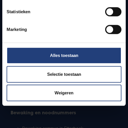
Lesroosters
Statistieken
Bereikbaarheid
Onderzoeksgroepen
Campusfaciliteiten
Marketing
Info voor
Alles toestaan
Pers
Studenten
Personeel
Selectie toestaan
PhD-studenten
Leerkrachten en secundaire scholen
Werkstudenten
Weigeren
Internationale studenten
Bewaking en noodnummers