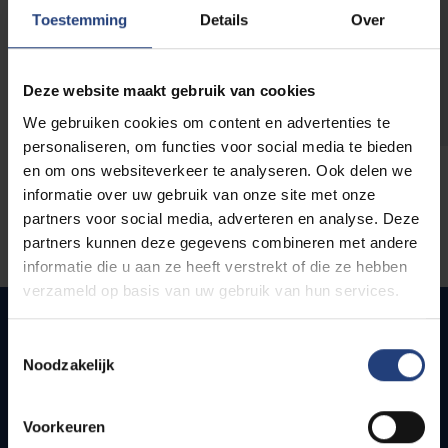
opleidingen
Toestemming
Details
Over
Deze website maakt gebruik van cookies
We gebruiken cookies om content en advertenties te
personaliseren, om functies voor social media te bieden
en om ons websiteverkeer te analyseren. Ook delen we
informatie over uw gebruik van onze site met onze
partners voor social media, adverteren en analyse. Deze
partners kunnen deze gegevens combineren met andere
informatie die u aan ze heeft verstrekt of die ze hebben
verzameld op basis van uw gebruik van hun services.
Toestemmingsselectie
Noodzakelijk
Snel naar
Webmail
Voorkeuren
Jobs