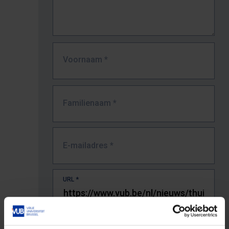
Voornaam
*
Familienaam
*
E-mailadres
*
URL
*
De volledige URL van de pagina waar je de fout zag.
Bv. https://www.vub.be/nl/studeren-aan-de-vub/alle-