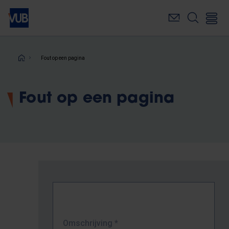
Overslaan
en
naar
de
inhoud
Kruimelpad
Fout op een pagina
gaan
Fout op een pagina
Omschrijving
*