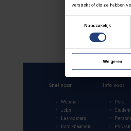
verstrekt of die ze hebben v
Toestemmingsselectie
Noodzakelijk
Weigeren
Snel naar
Info voor
Webmail
Pers
Jobs
Student
Lesroosters
Person
Bereikbaarheid
PhD-st