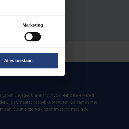
Marketing
Alles toestaan
ls Urban Engaged University in voor een betere wereld
derwijs en maatschappelijke projecten. Ga samen met
t aan. Steun onze werking en investeer mee in de