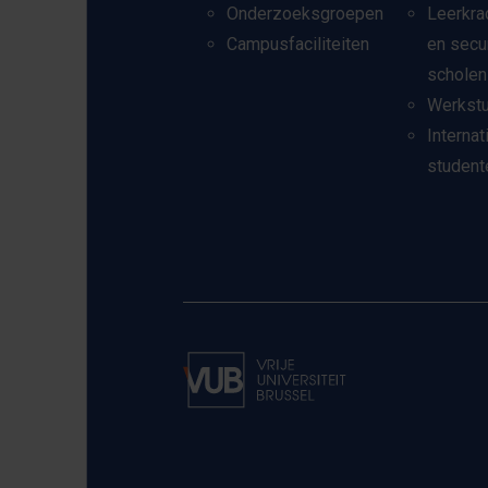
Onderzoeksgroepen
Leerkra
Campusfaciliteiten
en secu
scholen
Werkst
Internat
student