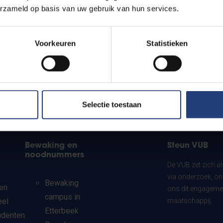
erzameld op basis van uw gebruik van hun services.
Voorkeuren
Statistieken
Selectie toestaan
Bewaking en
Steun VUB
noodnummers
De VUB zet zich a
via onderzoek, on
Bewaking
en
ons dit engagemen
campus in
eel
maatschappij.
Etterbeek
udenten