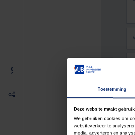
Toestemming
Deze website maakt gebruik
We gebruiken cookies om cont
websiteverkeer te analyseren
De vo
media, adverteren en analys
Bv. h