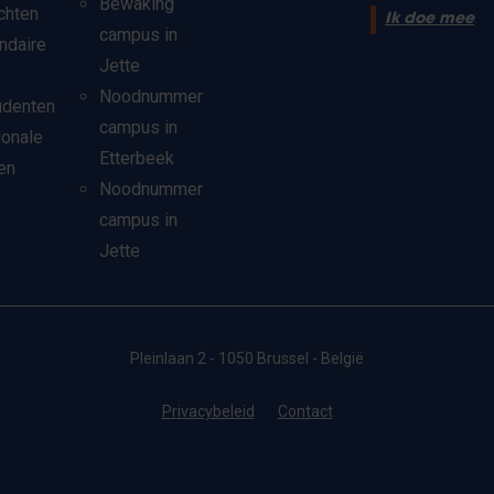
Bewaking
chten
Ik doe mee
campus in
ndaire
Jette
Noodnummer
udenten
campus in
ionale
Etterbeek
en
Noodnummer
campus in
Jette
Pleinlaan 2 - 1050 Brussel - België
Privacybeleid
Contact