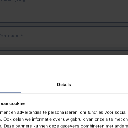
Voornaam
*
Familienaam
*
E-mailadres
*
Details
URL
*
 van cookies
ent en advertenties te personaliseren, om functies voor social
. Ook delen we informatie over uw gebruik van onze site met on
lledige URL van de pagina waar je de fout zag.
e. Deze partners kunnen deze gegevens combineren met andere i
ttps://www.vub.be/nl/studeren-aan-de-vub/alle-opleidingen