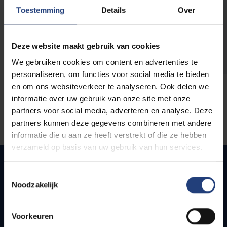
opleidingen
Toestemming
Details
Over
Deze website maakt gebruik van cookies
We gebruiken cookies om content en advertenties te
personaliseren, om functies voor social media te bieden
en om ons websiteverkeer te analyseren. Ook delen we
informatie over uw gebruik van onze site met onze
partners voor social media, adverteren en analyse. Deze
partners kunnen deze gegevens combineren met andere
informatie die u aan ze heeft verstrekt of die ze hebben
verzameld op basis van uw gebruik van hun services.
Toestemmingsselectie
Noodzakelijk
Snel naar
Webmail
Voorkeuren
Jobs