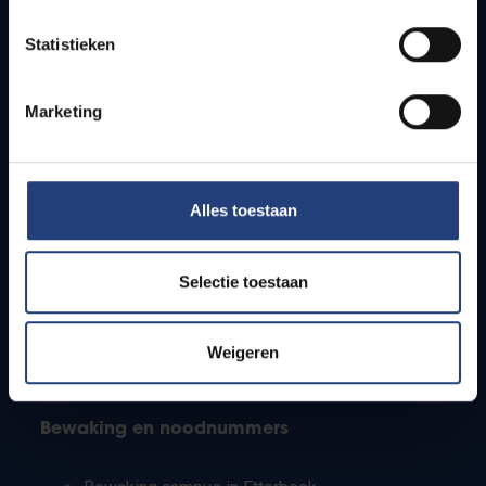
Lesroosters
Statistieken
Bereikbaarheid
Onderzoeksgroepen
Campusfaciliteiten
Marketing
Info voor
Alles toestaan
Pers
Studenten
Personeel
Selectie toestaan
PhD-studenten
Leerkrachten en secundaire scholen
Werkstudenten
Weigeren
Internationale studenten
Bewaking en noodnummers