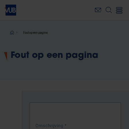
Overslaan
en
naar
de
inhoud
Kruimelpad
Fout op een pagina
gaan
Fout op een pagina
Omschrijving
*