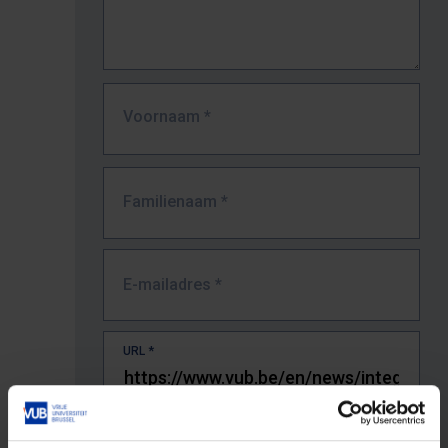
Voornaam
*
Familienaam
*
E-mailadres
*
URL
*
De volledige URL van de pagina waar je de fout zag.
Bv. https://www.vub.be/nl/studeren-aan-de-vub/alle-