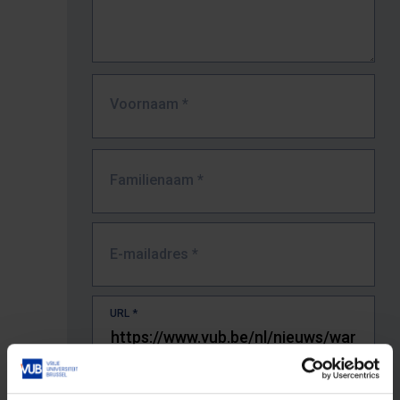
Voornaam
*
Familienaam
*
E-mailadres
*
URL
*
De volledige URL van de pagina waar je de fout zag.
Bv. https://www.vub.be/nl/studeren-aan-de-vub/alle-