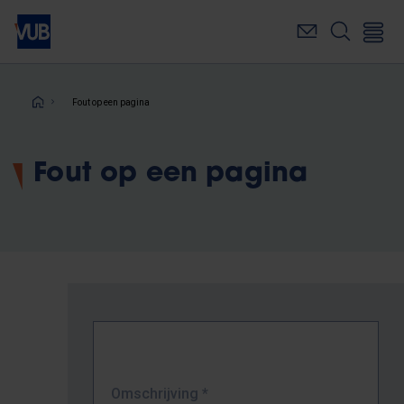
Overslaan
en
naar
de
inhoud
Kruimelpad
Fout op een pagina
gaan
Fout op een pagina
Omschrijving
*