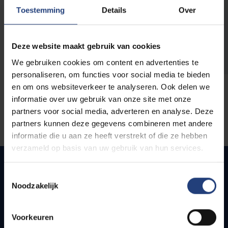
opleidingen
Toestemming
Details
Over
Deze website maakt gebruik van cookies
We gebruiken cookies om content en advertenties te
personaliseren, om functies voor social media te bieden
en om ons websiteverkeer te analyseren. Ook delen we
informatie over uw gebruik van onze site met onze
partners voor social media, adverteren en analyse. Deze
partners kunnen deze gegevens combineren met andere
informatie die u aan ze heeft verstrekt of die ze hebben
verzameld op basis van uw gebruik van hun services.
Toestemmingsselectie
Noodzakelijk
Snel naar
Webmail
Voorkeuren
Jobs