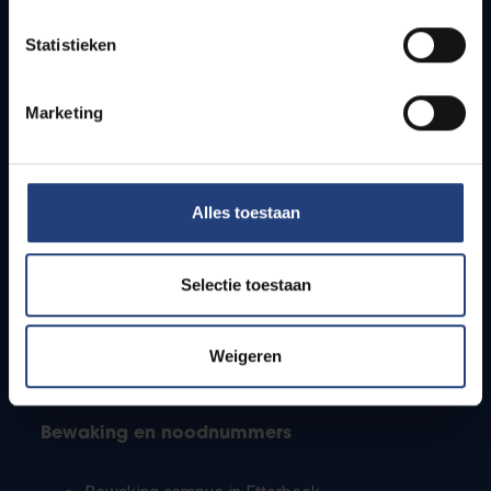
Lesroosters
Statistieken
Bereikbaarheid
Onderzoeksgroepen
Campusfaciliteiten
Marketing
Info voor
Alles toestaan
Pers
Studenten
Personeel
Selectie toestaan
PhD-studenten
Leerkrachten en secundaire scholen
Werkstudenten
Weigeren
Internationale studenten
Bewaking en noodnummers