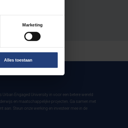
Marketing
Alles toestaan
ls Urban Engaged University in voor een betere wereld
derwijs en maatschappelijke projecten. Ga samen met
t aan. Steun onze werking en investeer mee in de