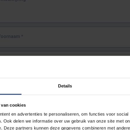
Voornaam
*
Familienaam
*
E-mailadres
*
Details
URL
*
 van cookies
ent en advertenties te personaliseren, om functies voor social
. Ook delen we informatie over uw gebruik van onze site met on
lledige URL van de pagina waar je de fout zag.
e. Deze partners kunnen deze gegevens combineren met andere i
ttps://www.vub.be/nl/studeren-aan-de-vub/alle-opleidingen