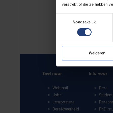
verstrekt of die ze hebben v
Toestemmingsselectie
Noodzakelijk
Weigeren
Snel naar
Info voor
Webmail
Pers
Jobs
Student
Lesroosters
Person
Bereikbaarheid
PhD-st