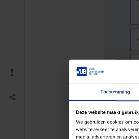
Toestemming
Deze website maakt gebruik
We gebruiken cookies om cont
websiteverkeer te analyseren
De vo
media, adverteren en analys
Bv. h