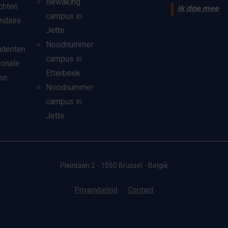
Bewaking
chten
Ik doe mee
campus in
ndaire
Jette
Noodnummer
udenten
campus in
ionale
Etterbeek
en
Noodnummer
campus in
Jette
Pleinlaan 2 - 1050 Brussel - België
Privacybeleid
Contact