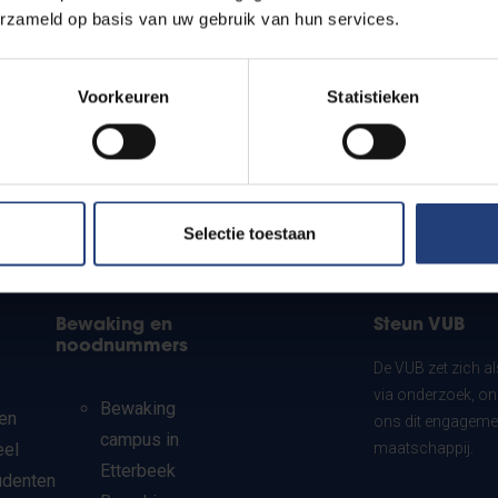
erzameld op basis van uw gebruik van hun services.
Voorkeuren
Statistieken
Selectie toestaan
Bewaking en
Steun VUB
noodnummers
De VUB zet zich a
via onderzoek, on
Bewaking
en
ons dit engagemen
campus in
eel
maatschappij.
Etterbeek
udenten