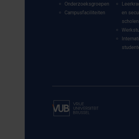
Onderzoeksgroepen
Leerkra
Campusfaciliteiten
en secu
scholen
Werkst
Internat
student