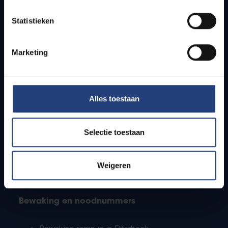
Lesroosters
Statistieken
Bereikbaarheid
Onderzoeksgroepen
Campusfaciliteiten
Marketing
Info voor
Alles toestaan
Pers
Studenten
Personeel
Selectie toestaan
PhD-studenten
Leerkrachten en secundaire scholen
Werkstudenten
Weigeren
Internationale studenten
Bewaking en noodnummers