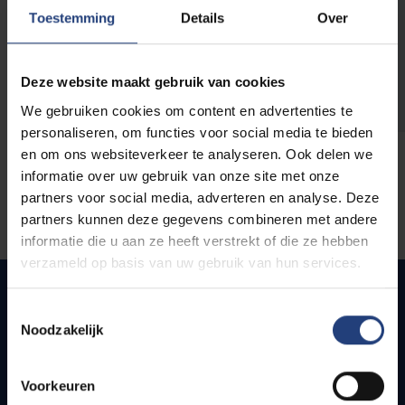
opleidingen
Toestemming
Details
Over
Deze website maakt gebruik van cookies
We gebruiken cookies om content en advertenties te
personaliseren, om functies voor social media te bieden
en om ons websiteverkeer te analyseren. Ook delen we
informatie over uw gebruik van onze site met onze
partners voor social media, adverteren en analyse. Deze
partners kunnen deze gegevens combineren met andere
informatie die u aan ze heeft verstrekt of die ze hebben
verzameld op basis van uw gebruik van hun services.
Toestemmingsselectie
Noodzakelijk
Snel naar
Webmail
Voorkeuren
Jobs