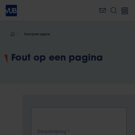
Overslaan
en
naar
de
inhoud
Kruimelpad
Fout op een pagina
gaan
Fout op een pagina
Omschrijving
*