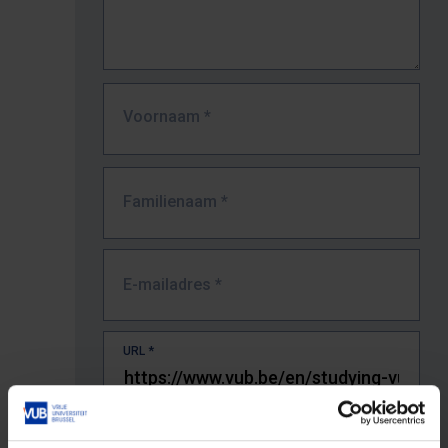
Voornaam
*
Familienaam
*
E-mailadres
*
URL
*
De volledige URL van de pagina waar je de fout zag.
Bv. https://www.vub.be/nl/studeren-aan-de-vub/alle-