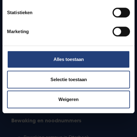
Lesroosters
Statistieken
Bereikbaarheid
Onderzoeksgroepen
Campusfaciliteiten
Marketing
Info voor
Alles toestaan
Pers
Studenten
Personeel
Selectie toestaan
PhD-studenten
Leerkrachten en secundaire scholen
Werkstudenten
Weigeren
Internationale studenten
Bewaking en noodnummers