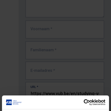
Voornaam
*
Familienaam
*
E-mailadres
*
URL
*
De volledige URL van de pagina waar je de fout zag.
Bv. https://www.vub.be/nl/studeren-aan-de-vub/alle-