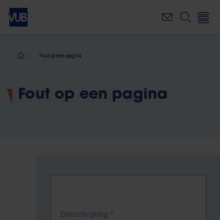
Overslaan
en
naar
de
inhoud
Kruimelpad
Fout op een pagina
gaan
Fout op een pagina
Omschrijving
*