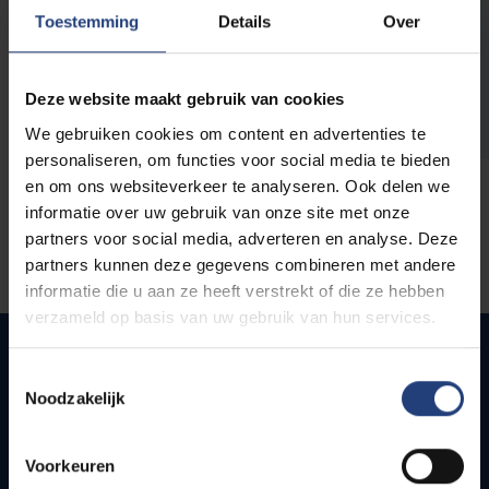
opleidingen
Toestemming
Details
Over
Deze website maakt gebruik van cookies
We gebruiken cookies om content en advertenties te
personaliseren, om functies voor social media te bieden
en om ons websiteverkeer te analyseren. Ook delen we
informatie over uw gebruik van onze site met onze
partners voor social media, adverteren en analyse. Deze
partners kunnen deze gegevens combineren met andere
informatie die u aan ze heeft verstrekt of die ze hebben
verzameld op basis van uw gebruik van hun services.
Toestemmingsselectie
Noodzakelijk
Snel naar
Webmail
Voorkeuren
Jobs