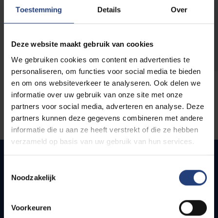
opleidingen
Toestemming
Details
Over
Deze website maakt gebruik van cookies
We gebruiken cookies om content en advertenties te
personaliseren, om functies voor social media te bieden
en om ons websiteverkeer te analyseren. Ook delen we
informatie over uw gebruik van onze site met onze
partners voor social media, adverteren en analyse. Deze
partners kunnen deze gegevens combineren met andere
informatie die u aan ze heeft verstrekt of die ze hebben
verzameld op basis van uw gebruik van hun services.
Toestemmingsselectie
Noodzakelijk
Snel naar
Webmail
Voorkeuren
Jobs