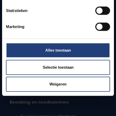
Lesroosters
Statistieken
Bereikbaarheid
Onderzoeksgroepen
Campusfaciliteiten
Marketing
Info voor
Alles toestaan
Pers
Studenten
Personeel
Selectie toestaan
PhD-studenten
Leerkrachten en secundaire scholen
Werkstudenten
Weigeren
Internationale studenten
Bewaking en noodnummers