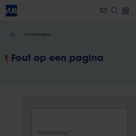
Overslaan
en
naar
de
inhoud
Kruimelpad
Fout op een pagina
gaan
Fout op een pagina
Omschrijving
*