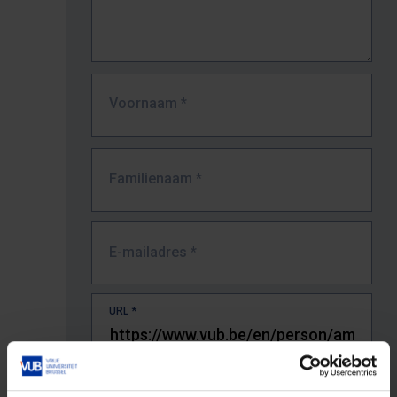
Voornaam
*
Familienaam
*
E-mailadres
*
URL
*
De volledige URL van de pagina waar je de fout zag.
Bv. https://www.vub.be/nl/studeren-aan-de-vub/alle-