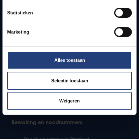
Lesroosters
Statistieken
Bereikbaarheid
Onderzoeksgroepen
Campusfaciliteiten
Marketing
Info voor
Alles toestaan
Pers
Studenten
Personeel
Selectie toestaan
PhD-studenten
Leerkrachten en secundaire scholen
Werkstudenten
Weigeren
Internationale studenten
Bewaking en noodnummers