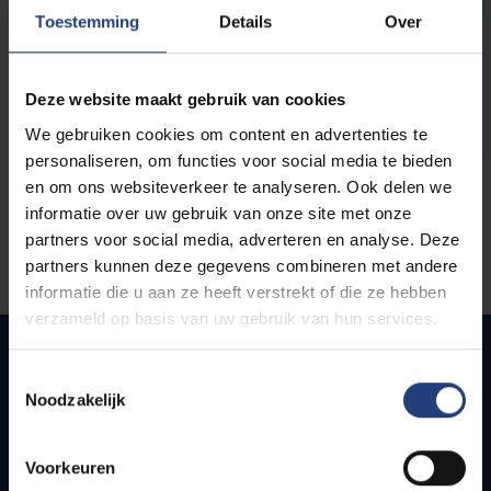
opleidingen
Toestemming
Details
Over
Deze website maakt gebruik van cookies
We gebruiken cookies om content en advertenties te
personaliseren, om functies voor social media te bieden
en om ons websiteverkeer te analyseren. Ook delen we
informatie over uw gebruik van onze site met onze
partners voor social media, adverteren en analyse. Deze
partners kunnen deze gegevens combineren met andere
informatie die u aan ze heeft verstrekt of die ze hebben
verzameld op basis van uw gebruik van hun services.
Toestemmingsselectie
Noodzakelijk
Snel naar
Webmail
Voorkeuren
Jobs