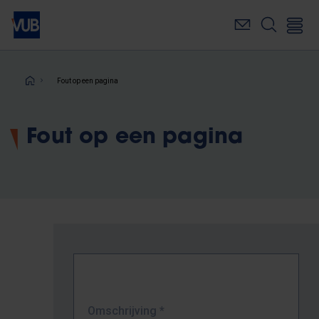
Overslaan
en
naar
de
inhoud
Kruimelpad
Fout op een pagina
gaan
Fout op een pagina
Omschrijving
*