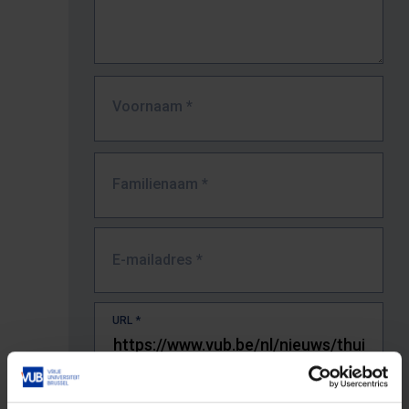
Voornaam
*
Familienaam
*
E-mailadres
*
URL
*
De volledige URL van de pagina waar je de fout zag.
Bv. https://www.vub.be/nl/studeren-aan-de-vub/alle-