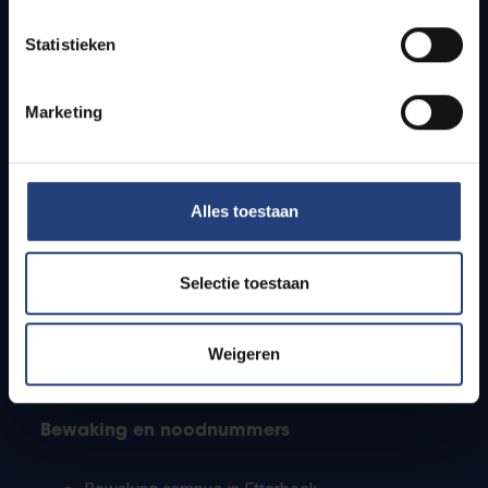
Lesroosters
Statistieken
Bereikbaarheid
Onderzoeksgroepen
Campusfaciliteiten
Marketing
Info voor
Alles toestaan
Pers
Studenten
Personeel
Selectie toestaan
PhD-studenten
Leerkrachten en secundaire scholen
Werkstudenten
Weigeren
Internationale studenten
Bewaking en noodnummers