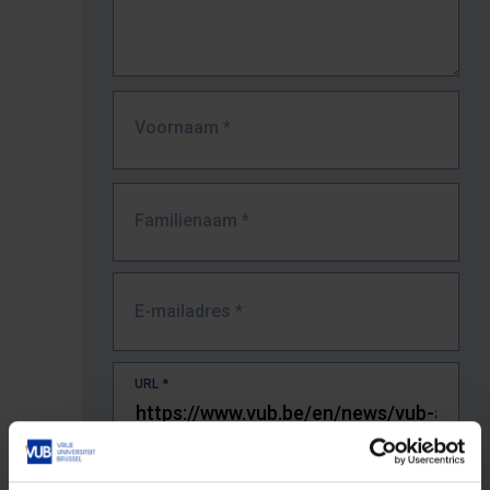
Voornaam
*
Familienaam
*
E-mailadres
*
URL
*
De volledige URL van de pagina waar je de fout zag.
Bv. https://www.vub.be/nl/studeren-aan-de-vub/alle-