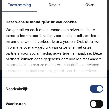
opleidingen
Toestemming
Details
Over
Deze website maakt gebruik van cookies
We gebruiken cookies om content en advertenties te
personaliseren, om functies voor social media te bieden
en om ons websiteverkeer te analyseren. Ook delen we
informatie over uw gebruik van onze site met onze
partners voor social media, adverteren en analyse. Deze
partners kunnen deze gegevens combineren met andere
informatie die u aan ze heeft verstrekt of die ze hebben
verzameld op basis van uw gebruik van hun services.
Toestemmingsselectie
Noodzakelijk
Snel naar
Webmail
Voorkeuren
Jobs