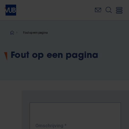
Overslaan
en
naar
de
inhoud
Kruimelpad
Fout op een pagina
gaan
Fout op een pagina
Omschrijving
*