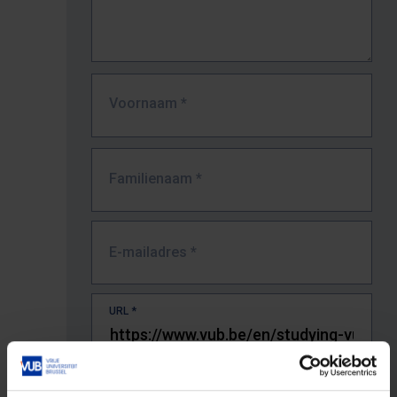
Voornaam
*
Familienaam
*
E-mailadres
*
URL
*
De volledige URL van de pagina waar je de fout zag.
Bv. https://www.vub.be/nl/studeren-aan-de-vub/alle-