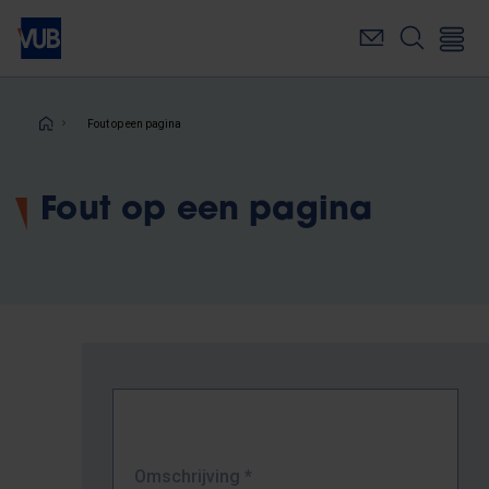
Overslaan
en
naar
de
inhoud
Kruimelpad
Fout op een pagina
gaan
Fout op een pagina
Omschrijving
*