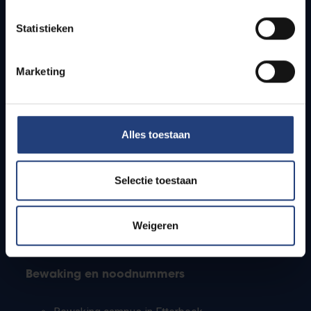
Lesroosters
Statistieken
Bereikbaarheid
Onderzoeksgroepen
Campusfaciliteiten
Marketing
Info voor
Alles toestaan
Pers
Studenten
Personeel
Selectie toestaan
PhD-studenten
Leerkrachten en secundaire scholen
Werkstudenten
Weigeren
Internationale studenten
Bewaking en noodnummers