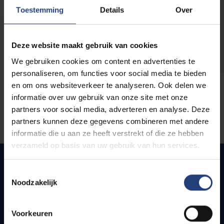
opleidingen
Toestemming
Details
Over
Deze website maakt gebruik van cookies
We gebruiken cookies om content en advertenties te
personaliseren, om functies voor social media te bieden
en om ons websiteverkeer te analyseren. Ook delen we
informatie over uw gebruik van onze site met onze
partners voor social media, adverteren en analyse. Deze
partners kunnen deze gegevens combineren met andere
informatie die u aan ze heeft verstrekt of die ze hebben
verzameld op basis van uw gebruik van hun services.
Toestemmingsselectie
Noodzakelijk
Snel naar
Webmail
Voorkeuren
Jobs