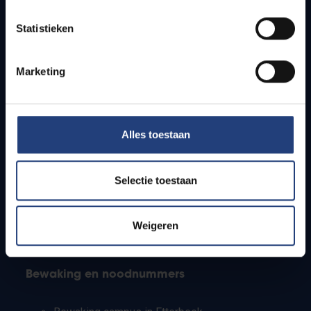
Lesroosters
Statistieken
Bereikbaarheid
Onderzoeksgroepen
Campusfaciliteiten
Marketing
Info voor
Alles toestaan
Pers
Studenten
Personeel
Selectie toestaan
PhD-studenten
Leerkrachten en secundaire scholen
Werkstudenten
Weigeren
Internationale studenten
Bewaking en noodnummers