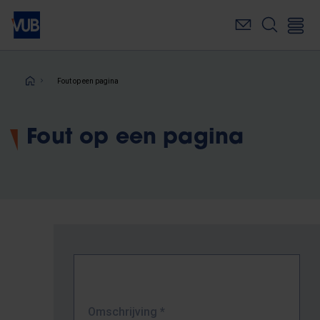
Overslaan
en
naar
de
inhoud
Kruimelpad
Fout op een pagina
gaan
Fout op een pagina
Omschrijving
*