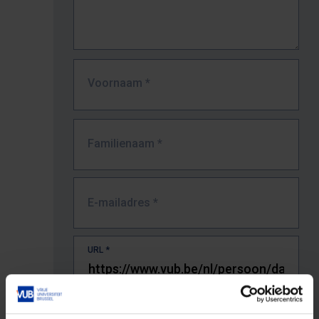
Voornaam
*
Familienaam
*
E-mailadres
*
URL
*
De volledige URL van de pagina waar je de fout zag.
Bv. https://www.vub.be/nl/studeren-aan-de-vub/alle-