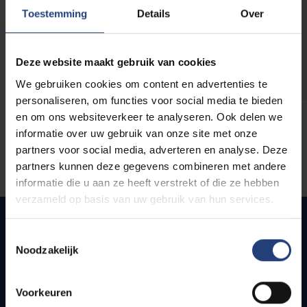
opleidingen
Toestemming
Details
Over
Deze website maakt gebruik van cookies
We gebruiken cookies om content en advertenties te
personaliseren, om functies voor social media te bieden
en om ons websiteverkeer te analyseren. Ook delen we
informatie over uw gebruik van onze site met onze
partners voor social media, adverteren en analyse. Deze
partners kunnen deze gegevens combineren met andere
informatie die u aan ze heeft verstrekt of die ze hebben
verzameld op basis van uw gebruik van hun services.
Toestemmingsselectie
Noodzakelijk
Snel naar
Webmail
Voorkeuren
Jobs