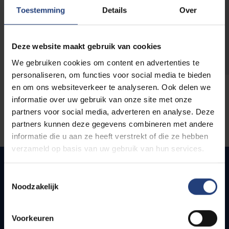
opleidingen
Toestemming
Details
Over
Deze website maakt gebruik van cookies
We gebruiken cookies om content en advertenties te
personaliseren, om functies voor social media te bieden
en om ons websiteverkeer te analyseren. Ook delen we
informatie over uw gebruik van onze site met onze
partners voor social media, adverteren en analyse. Deze
partners kunnen deze gegevens combineren met andere
informatie die u aan ze heeft verstrekt of die ze hebben
verzameld op basis van uw gebruik van hun services.
Toestemmingsselectie
Noodzakelijk
Snel naar
Webmail
Voorkeuren
Jobs