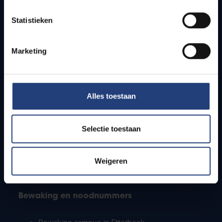
Lesroosters
Statistieken
Bereikbaarheid
Onderzoeksgroepen
Campusfaciliteiten
Marketing
Info voor
Alles toestaan
Pers
Studenten
Personeel
Selectie toestaan
PhD-studenten
Leerkrachten en secundaire scholen
Werkstudenten
Weigeren
Internationale studenten
Bewaking en noodnummers