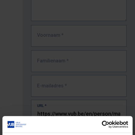
Voornaam
*
Familienaam
*
E-mailadres
*
URL
*
De volledige URL van de pagina waar je de fout zag.
Bv. https://www.vub.be/nl/studeren-aan-de-vub/alle-