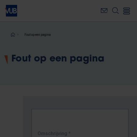
Overslaan
en
naar
de
inhoud
Kruimelpad
Fout op een pagina
gaan
Fout op een pagina
Omschrijving
*