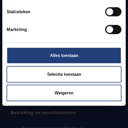
Lesroosters
Statistieken
Bereikbaarheid
Onderzoeksgroepen
Campusfaciliteiten
Marketing
Info voor
Alles toestaan
Pers
Studenten
Personeel
Selectie toestaan
PhD-studenten
Leerkrachten en secundaire scholen
Werkstudenten
Weigeren
Internationale studenten
Bewaking en noodnummers