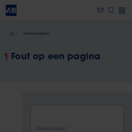
Overslaan
en
naar
de
inhoud
Kruimelpad
Fout op een pagina
gaan
Fout op een pagina
Omschrijving
*