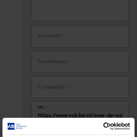
Voornaam
*
Familienaam
*
E-mailadres
*
URL
*
De volledige URL van de pagina waar je de fout zag.
Bv. https://www.vub.be/nl/studeren-aan-de-vub/alle-