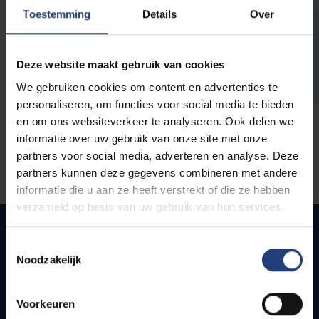
opleidingen
Toestemming
Details
Over
Deze website maakt gebruik van cookies
We gebruiken cookies om content en advertenties te
personaliseren, om functies voor social media te bieden
en om ons websiteverkeer te analyseren. Ook delen we
informatie over uw gebruik van onze site met onze
partners voor social media, adverteren en analyse. Deze
partners kunnen deze gegevens combineren met andere
informatie die u aan ze heeft verstrekt of die ze hebben
verzameld op basis van uw gebruik van hun services.
Toestemmingsselectie
Noodzakelijk
Snel naar
Webmail
Voorkeuren
Jobs