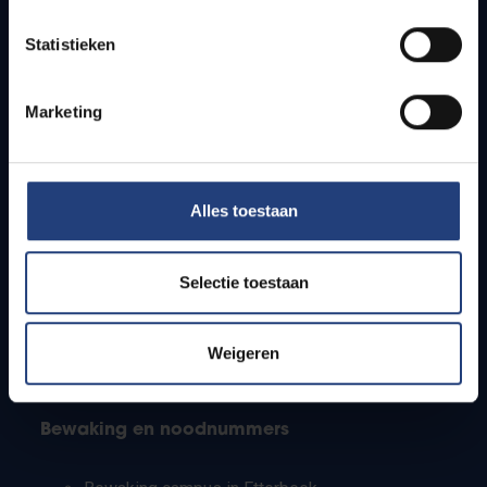
Lesroosters
Statistieken
Bereikbaarheid
Onderzoeksgroepen
Campusfaciliteiten
Marketing
Info voor
Alles toestaan
Pers
Studenten
Personeel
Selectie toestaan
PhD-studenten
Leerkrachten en secundaire scholen
Werkstudenten
Weigeren
Internationale studenten
Bewaking en noodnummers