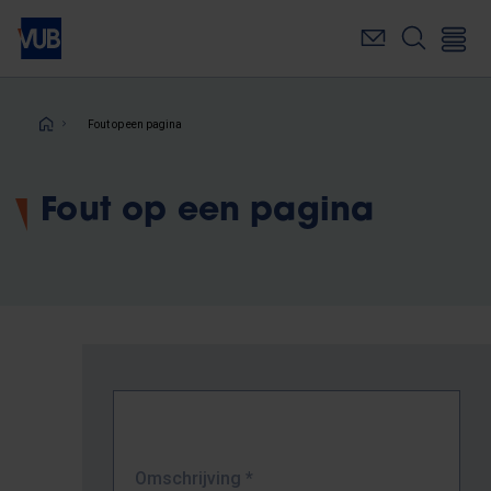
Overslaan
en
naar
de
inhoud
Kruimelpad
Fout op een pagina
gaan
Fout op een pagina
Omschrijving
*