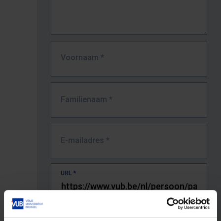
Voornaam
*
Familienaam
*
E-mailadres
*
URL
*
De volledige URL van de pagina waar je de fout zag.
Bv. https://www.vub.be/nl/studeren-aan-de-vub/alle-