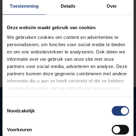
opleidingen
Toestemming
Details
Over
Deze website maakt gebruik van cookies
We gebruiken cookies om content en advertenties te
personaliseren, om functies voor social media te bieden
en om ons websiteverkeer te analyseren. Ook delen we
informatie over uw gebruik van onze site met onze
partners voor social media, adverteren en analyse. Deze
partners kunnen deze gegevens combineren met andere
informatie die u aan ze heeft verstrekt of die ze hebben
verzameld op basis van uw gebruik van hun services.
Toestemmingsselectie
Noodzakelijk
Snel naar
Webmail
Voorkeuren
Jobs