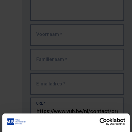
Voornaam
*
Familienaam
*
E-mailadres
*
URL
*
De volledige URL van de pagina waar je de fout zag.
Bv. https://www.vub.be/nl/studeren-aan-de-vub/alle-