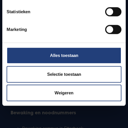
Lesroosters
Statistieken
Bereikbaarheid
Onderzoeksgroepen
Campusfaciliteiten
Marketing
Info voor
Alles toestaan
Pers
Studenten
Personeel
Selectie toestaan
PhD-studenten
Leerkrachten en secundaire scholen
Werkstudenten
Weigeren
Internationale studenten
Bewaking en noodnummers