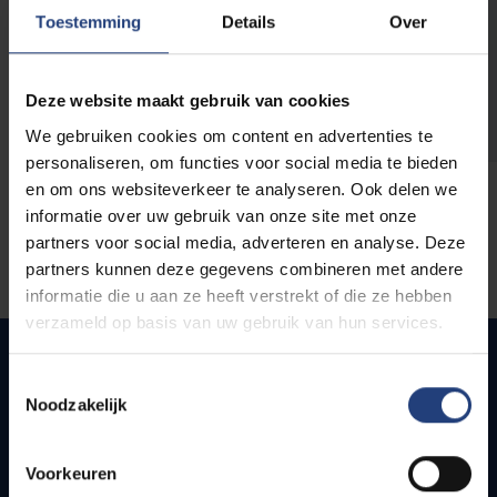
opleidingen
Toestemming
Details
Over
Deze website maakt gebruik van cookies
We gebruiken cookies om content en advertenties te
personaliseren, om functies voor social media te bieden
en om ons websiteverkeer te analyseren. Ook delen we
informatie over uw gebruik van onze site met onze
partners voor social media, adverteren en analyse. Deze
partners kunnen deze gegevens combineren met andere
informatie die u aan ze heeft verstrekt of die ze hebben
verzameld op basis van uw gebruik van hun services.
Toestemmingsselectie
Noodzakelijk
Snel naar
Webmail
Voorkeuren
Jobs