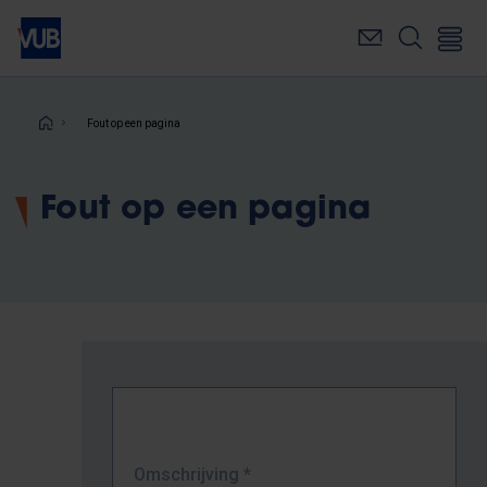
Overslaan
en
naar
de
inhoud
Kruimelpad
Fout op een pagina
gaan
Fout op een pagina
Omschrijving
*