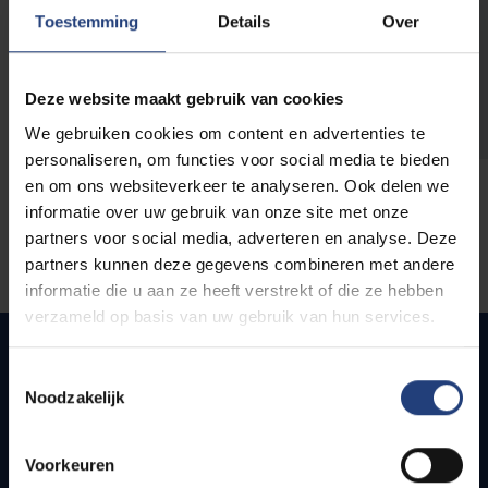
opleidingen
Toestemming
Details
Over
Deze website maakt gebruik van cookies
We gebruiken cookies om content en advertenties te
personaliseren, om functies voor social media te bieden
en om ons websiteverkeer te analyseren. Ook delen we
informatie over uw gebruik van onze site met onze
partners voor social media, adverteren en analyse. Deze
partners kunnen deze gegevens combineren met andere
informatie die u aan ze heeft verstrekt of die ze hebben
verzameld op basis van uw gebruik van hun services.
Toestemmingsselectie
Noodzakelijk
Snel naar
Webmail
Voorkeuren
Jobs