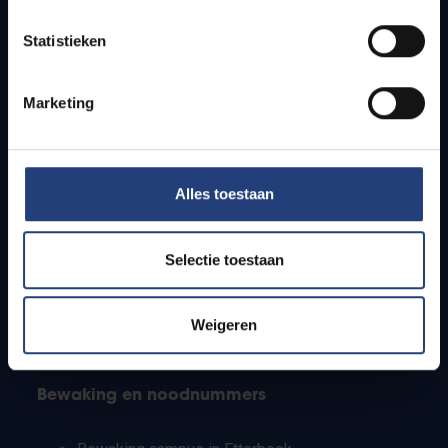
Lesroosters
Statistieken
Bereikbaarheid
Onderzoeksgroepen
Campusfaciliteiten
Marketing
Info voor
Alles toestaan
Pers
Studenten
Personeel
Selectie toestaan
PhD-studenten
Leerkrachten en secundaire scholen
Werkstudenten
Weigeren
Internationale studenten
Bewaking en noodnummers