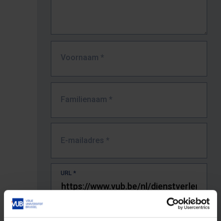
Voornaam
*
Familienaam
*
E-mailadres
*
URL
*
De volledige URL van de pagina waar je de fout zag.
Bv. https://www.vub.be/nl/studeren-aan-de-vub/alle-