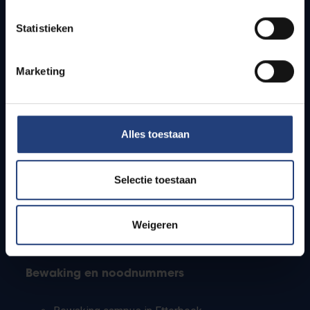
Lesroosters
Statistieken
Bereikbaarheid
Onderzoeksgroepen
Campusfaciliteiten
Marketing
Info voor
Alles toestaan
Pers
Studenten
Personeel
Selectie toestaan
PhD-studenten
Leerkrachten en secundaire scholen
Werkstudenten
Weigeren
Internationale studenten
Bewaking en noodnummers