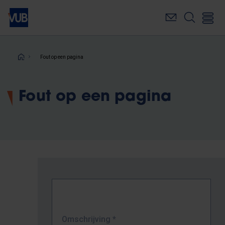
Overslaan
en
naar
de
inhoud
Kruimelpad
Fout op een pagina
gaan
Fout op een pagina
Omschrijving
*