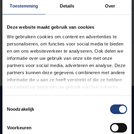
opleidingen
Toestemming
Details
Over
Deze website maakt gebruik van cookies
We gebruiken cookies om content en advertenties te
personaliseren, om functies voor social media te bieden
en om ons websiteverkeer te analyseren. Ook delen we
informatie over uw gebruik van onze site met onze
partners voor social media, adverteren en analyse. Deze
partners kunnen deze gegevens combineren met andere
informatie die u aan ze heeft verstrekt of die ze hebben
verzameld op basis van uw gebruik van hun services.
Toestemmingsselectie
Noodzakelijk
Snel naar
Webmail
Voorkeuren
Jobs