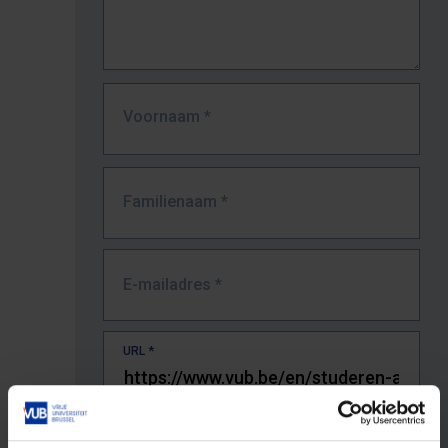
Voornaam
*
Familienaam
*
E-mailadres
*
URL
*
De volledige URL van de pagina waar je de fout zag.
Bv. https://www.vub.be/nl/studeren-aan-de-vub/alle-