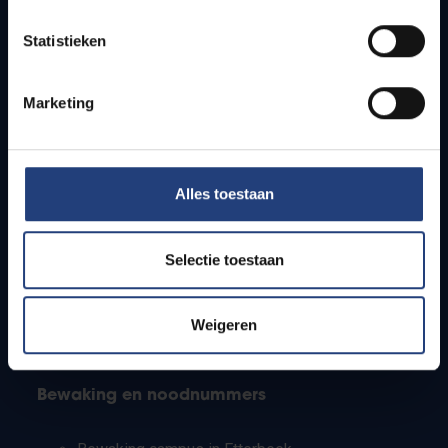
Lesroosters
Statistieken
Bereikbaarheid
Onderzoeksgroepen
Campusfaciliteiten
Marketing
Info voor
Alles toestaan
Pers
Studenten
Personeel
Selectie toestaan
PhD-studenten
Leerkrachten en secundaire scholen
Werkstudenten
Weigeren
Internationale studenten
Bewaking en noodnummers