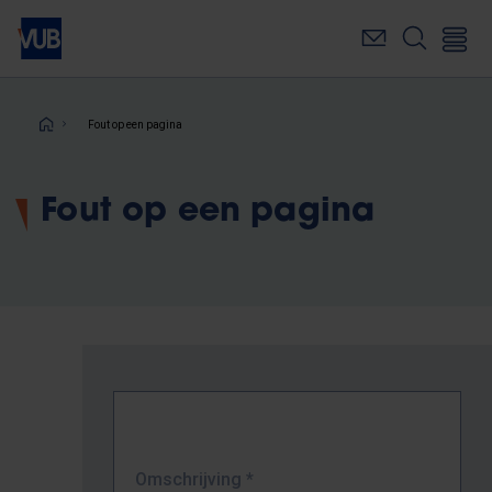
Overslaan
en
naar
de
inhoud
Kruimelpad
Fout op een pagina
gaan
Fout op een pagina
Omschrijving
*