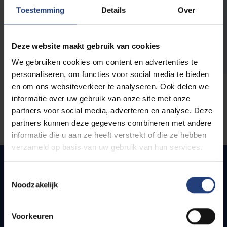
opleidingen
Toestemming
Details
Over
Deze website maakt gebruik van cookies
We gebruiken cookies om content en advertenties te
personaliseren, om functies voor social media te bieden
en om ons websiteverkeer te analyseren. Ook delen we
informatie over uw gebruik van onze site met onze
partners voor social media, adverteren en analyse. Deze
partners kunnen deze gegevens combineren met andere
informatie die u aan ze heeft verstrekt of die ze hebben
verzameld op basis van uw gebruik van hun services.
Toestemmingsselectie
Noodzakelijk
Snel naar
Webmail
Voorkeuren
Jobs