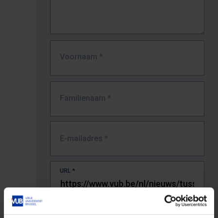
Voornaam
*
Familienaam
*
E-mailadres
*
URL
*
De volledige URL van de pagina waar je de fout zag.
Bv. https://www.vub.be/nl/studeren-aan-de-vub/alle-