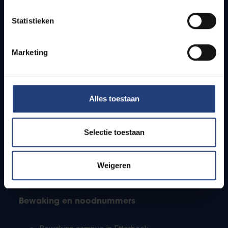
Lesroosters
Statistieken
Bereikbaarheid
Onderzoeksgroepen
Campusfaciliteiten
Marketing
Info voor
Alles toestaan
Pers
Studenten
Personeel
Selectie toestaan
PhD-studenten
Leerkrachten en secundaire scholen
Werkstudenten
Weigeren
Internationale studenten
Bewaking en noodnummers