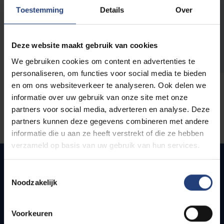
opleidingen
Toestemming
Details
Over
Deze website maakt gebruik van cookies
We gebruiken cookies om content en advertenties te
personaliseren, om functies voor social media te bieden
en om ons websiteverkeer te analyseren. Ook delen we
informatie over uw gebruik van onze site met onze
partners voor social media, adverteren en analyse. Deze
partners kunnen deze gegevens combineren met andere
informatie die u aan ze heeft verstrekt of die ze hebben
verzameld op basis van uw gebruik van hun services.
Toestemmingsselectie
Noodzakelijk
Snel naar
Webmail
Voorkeuren
Jobs