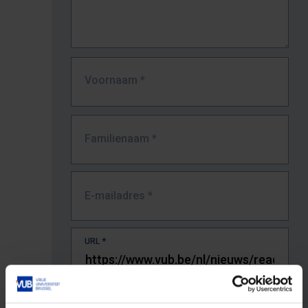
Voornaam
*
Familienaam
*
E-mailadres
*
URL
*
De volledige URL van de pagina waar je de fout zag.
Bv. https://www.vub.be/nl/studeren-aan-de-vub/alle-