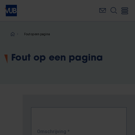
Overslaan
en
naar
de
inhoud
Kruimelpad
Fout op een pagina
gaan
Fout op een pagina
Omschrijving
*