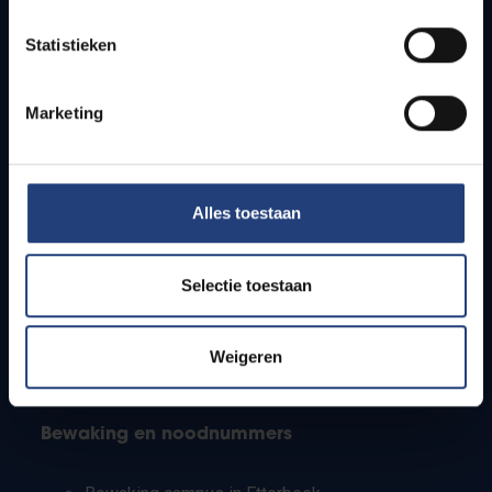
Lesroosters
Statistieken
Bereikbaarheid
Onderzoeksgroepen
Campusfaciliteiten
Marketing
Info voor
Alles toestaan
Pers
Studenten
Personeel
Selectie toestaan
PhD-studenten
Leerkrachten en secundaire scholen
Werkstudenten
Weigeren
Internationale studenten
Bewaking en noodnummers