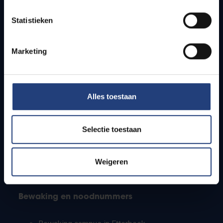
Lesroosters
Statistieken
Bereikbaarheid
Onderzoeksgroepen
Campusfaciliteiten
Marketing
Info voor
Alles toestaan
Pers
Studenten
Personeel
Selectie toestaan
PhD-studenten
Leerkrachten en secundaire scholen
Werkstudenten
Weigeren
Internationale studenten
Bewaking en noodnummers