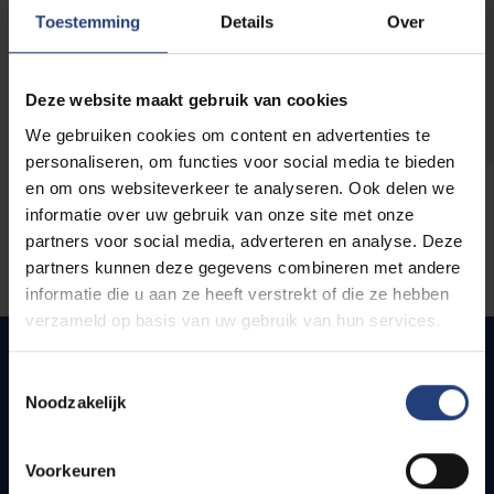
opleidingen
Toestemming
Details
Over
Deze website maakt gebruik van cookies
We gebruiken cookies om content en advertenties te
personaliseren, om functies voor social media te bieden
en om ons websiteverkeer te analyseren. Ook delen we
informatie over uw gebruik van onze site met onze
partners voor social media, adverteren en analyse. Deze
partners kunnen deze gegevens combineren met andere
informatie die u aan ze heeft verstrekt of die ze hebben
verzameld op basis van uw gebruik van hun services.
Toestemmingsselectie
Noodzakelijk
Snel naar
Webmail
Voorkeuren
Jobs