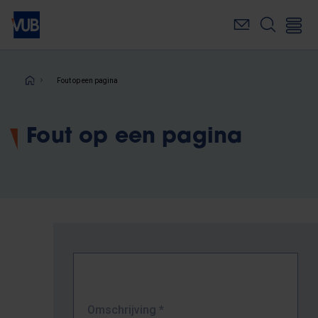
Overslaan
en
naar
de
inhoud
Kruimelpad
Fout op een pagina
gaan
Fout op een pagina
Omschrijving
*