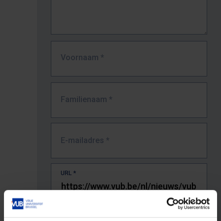
Voornaam
*
Familienaam
*
E-mailadres
*
URL
*
De volledige URL van de pagina waar je de fout zag.
Bv. https://www.vub.be/nl/studeren-aan-de-vub/alle-