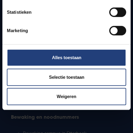
Lesroosters
Statistieken
Bereikbaarheid
Onderzoeksgroepen
Campusfaciliteiten
Marketing
Info voor
Alles toestaan
Pers
Studenten
Personeel
Selectie toestaan
PhD-studenten
Leerkrachten en secundaire scholen
Werkstudenten
Weigeren
Internationale studenten
Bewaking en noodnummers