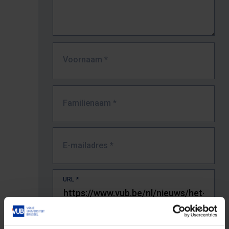
Voornaam
*
Familienaam
*
E-mailadres
*
URL
*
De volledige URL van de pagina waar je de fout zag.
Bv. https://www.vub.be/nl/studeren-aan-de-vub/alle-