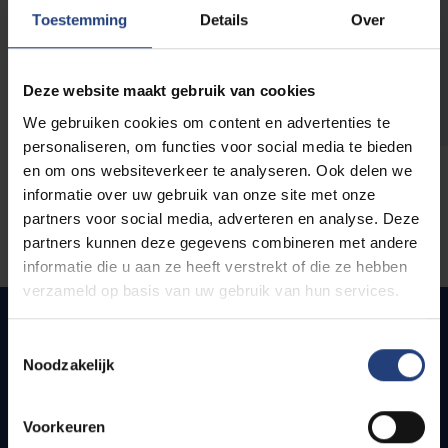
opleidingen
Toestemming
Details
Over
Deze website maakt gebruik van cookies
We gebruiken cookies om content en advertenties te
personaliseren, om functies voor social media te bieden
en om ons websiteverkeer te analyseren. Ook delen we
informatie over uw gebruik van onze site met onze
partners voor social media, adverteren en analyse. Deze
partners kunnen deze gegevens combineren met andere
informatie die u aan ze heeft verstrekt of die ze hebben
verzameld op basis van uw gebruik van hun services.
Toestemmingsselectie
Noodzakelijk
Snel naar
Webmail
Voorkeuren
Jobs