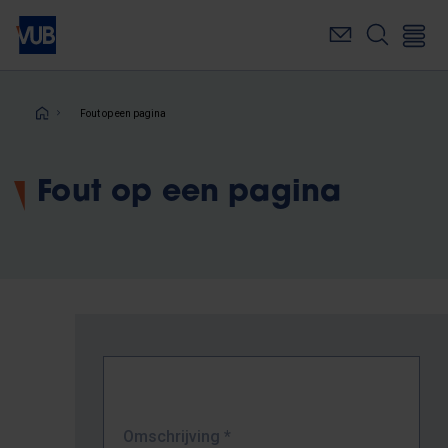
Overslaan
en
naar
de
inhoud
Kruimelpad
Fout op een pagina
gaan
Fout op een pagina
Omschrijving
*