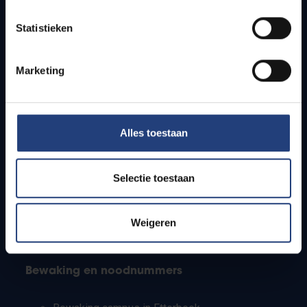
Lesroosters
Statistieken
Bereikbaarheid
Onderzoeksgroepen
Campusfaciliteiten
Marketing
Info voor
Alles toestaan
Pers
Studenten
Personeel
Selectie toestaan
PhD-studenten
Leerkrachten en secundaire scholen
Werkstudenten
Weigeren
Internationale studenten
Bewaking en noodnummers