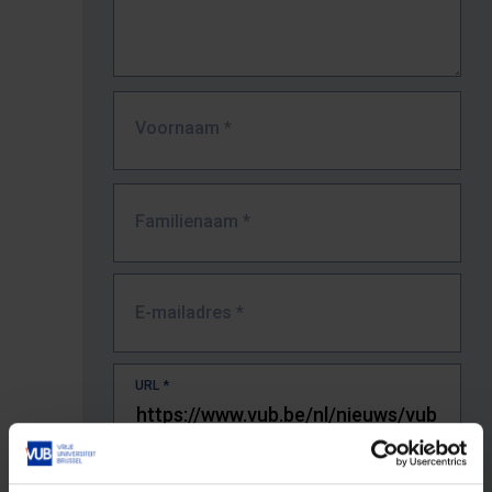
Voornaam
*
Familienaam
*
E-mailadres
*
URL
*
De volledige URL van de pagina waar je de fout zag.
Bv. https://www.vub.be/nl/studeren-aan-de-vub/alle-