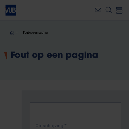
Overslaan
en
naar
de
inhoud
Kruimelpad
Fout op een pagina
gaan
Fout op een pagina
Omschrijving
*