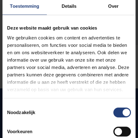
opleidingen
Toestemming
Details
Over
Deze website maakt gebruik van cookies
We gebruiken cookies om content en advertenties te
personaliseren, om functies voor social media te bieden
en om ons websiteverkeer te analyseren. Ook delen we
informatie over uw gebruik van onze site met onze
partners voor social media, adverteren en analyse. Deze
partners kunnen deze gegevens combineren met andere
informatie die u aan ze heeft verstrekt of die ze hebben
verzameld op basis van uw gebruik van hun services.
Toestemmingsselectie
Noodzakelijk
Snel naar
Webmail
Voorkeuren
Jobs