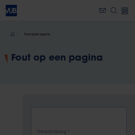
Overslaan
en
naar
de
inhoud
Kruimelpad
Fout op een pagina
gaan
Fout op een pagina
Omschrijving
*