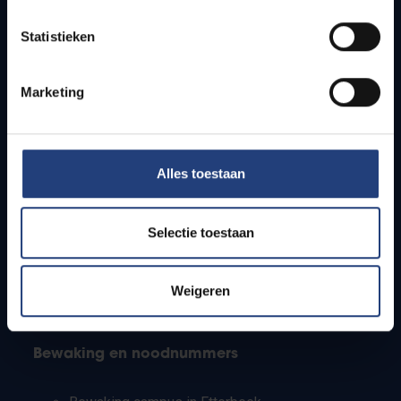
Lesroosters
Statistieken
Bereikbaarheid
Onderzoeksgroepen
Campusfaciliteiten
Marketing
Info voor
Alles toestaan
Pers
Studenten
Personeel
Selectie toestaan
PhD-studenten
Leerkrachten en secundaire scholen
Werkstudenten
Weigeren
Internationale studenten
Bewaking en noodnummers