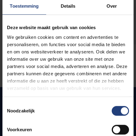
opleidingen
Toestemming
Details
Over
Deze website maakt gebruik van cookies
We gebruiken cookies om content en advertenties te
personaliseren, om functies voor social media te bieden
en om ons websiteverkeer te analyseren. Ook delen we
informatie over uw gebruik van onze site met onze
partners voor social media, adverteren en analyse. Deze
partners kunnen deze gegevens combineren met andere
informatie die u aan ze heeft verstrekt of die ze hebben
verzameld op basis van uw gebruik van hun services.
Toestemmingsselectie
Noodzakelijk
Snel naar
Webmail
Voorkeuren
Jobs