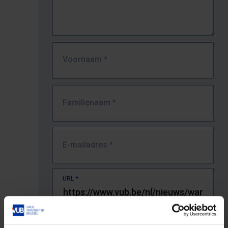
Voornaam
*
Familienaam
*
E-mailadres
*
URL
*
De volledige URL van de pagina waar je de fout zag.
Bv. https://www.vub.be/nl/studeren-aan-de-vub/alle-