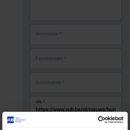
Voornaam
*
Familienaam
*
E-mailadres
*
URL
*
De volledige URL van de pagina waar je de fout zag.
Bv. https://www.vub.be/nl/studeren-aan-de-vub/alle-