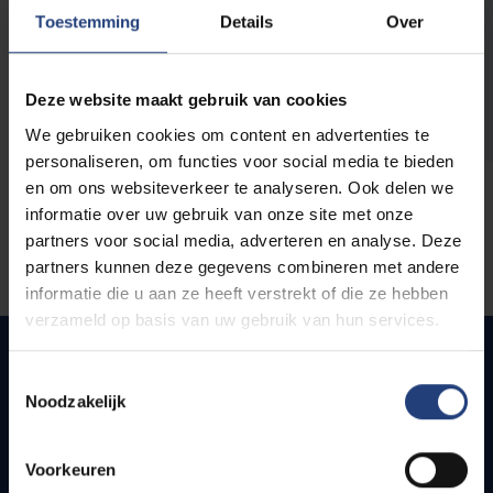
opleidingen
Toestemming
Details
Over
Deze website maakt gebruik van cookies
We gebruiken cookies om content en advertenties te
personaliseren, om functies voor social media te bieden
en om ons websiteverkeer te analyseren. Ook delen we
informatie over uw gebruik van onze site met onze
partners voor social media, adverteren en analyse. Deze
partners kunnen deze gegevens combineren met andere
informatie die u aan ze heeft verstrekt of die ze hebben
verzameld op basis van uw gebruik van hun services.
Toestemmingsselectie
Noodzakelijk
Snel naar
Webmail
Voorkeuren
Jobs