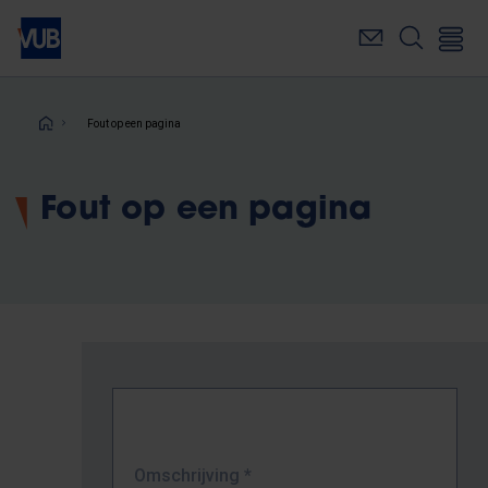
Overslaan
en
naar
de
inhoud
Kruimelpad
Fout op een pagina
gaan
Fout op een pagina
Omschrijving
*