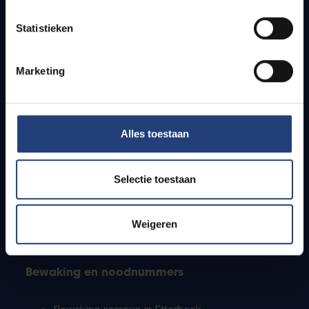
Lesroosters
Statistieken
Bereikbaarheid
Onderzoeksgroepen
Campusfaciliteiten
Marketing
Info voor
Alles toestaan
Pers
Studenten
Personeel
Selectie toestaan
PhD-studenten
Leerkrachten en secundaire scholen
Werkstudenten
Weigeren
Internationale studenten
Bewaking en noodnummers