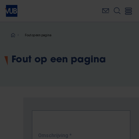
Overslaan
en
naar
de
inhoud
Kruimelpad
Fout op een pagina
gaan
Fout op een pagina
Omschrijving
*