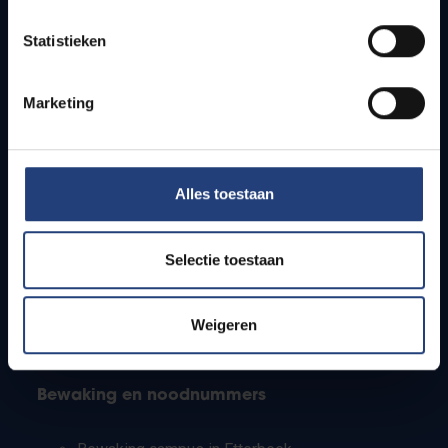
Lesroosters
Statistieken
Bereikbaarheid
Onderzoeksgroepen
Campusfaciliteiten
Marketing
Info voor
Alles toestaan
Pers
Studenten
Personeel
Selectie toestaan
PhD-studenten
Leerkrachten en secundaire scholen
Werkstudenten
Weigeren
Internationale studenten
Bewaking en noodnummers