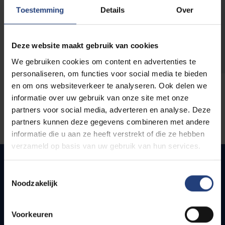
opleidingen
Toestemming
Details
Over
Deze website maakt gebruik van cookies
We gebruiken cookies om content en advertenties te
personaliseren, om functies voor social media te bieden
en om ons websiteverkeer te analyseren. Ook delen we
informatie over uw gebruik van onze site met onze
partners voor social media, adverteren en analyse. Deze
partners kunnen deze gegevens combineren met andere
informatie die u aan ze heeft verstrekt of die ze hebben
verzameld op basis van uw gebruik van hun services.
Toestemmingsselectie
Noodzakelijk
Snel naar
Webmail
Voorkeuren
Jobs