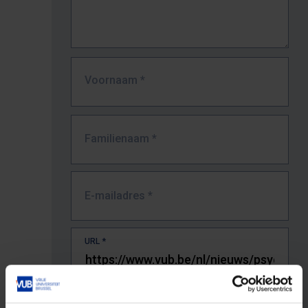
Voornaam
*
Familienaam
*
E-mailadres
*
URL
*
De volledige URL van de pagina waar je de fout zag.
Bv. https://www.vub.be/nl/studeren-aan-de-vub/alle-