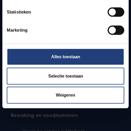
Lesroosters
Statistieken
Bereikbaarheid
Onderzoeksgroepen
Campusfaciliteiten
Marketing
Info voor
Alles toestaan
Pers
Studenten
Personeel
Selectie toestaan
PhD-studenten
Leerkrachten en secundaire scholen
Werkstudenten
Weigeren
Internationale studenten
Bewaking en noodnummers