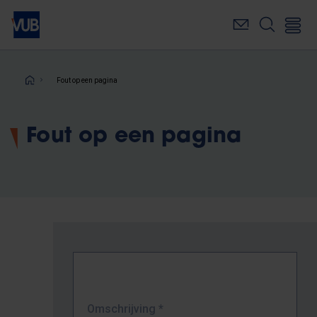
Overslaan
en
naar
de
inhoud
Kruimelpad
Fout op een pagina
gaan
Fout op een pagina
Omschrijving
*