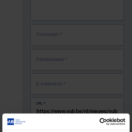
Voornaam
*
Familienaam
*
E-mailadres
*
URL
*
De volledige URL van de pagina waar je de fout zag.
Bv. https://www.vub.be/nl/studeren-aan-de-vub/alle-