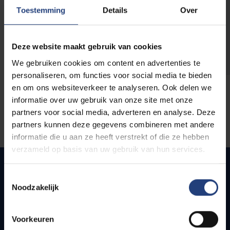
opleidingen
Toestemming
Details
Over
Deze website maakt gebruik van cookies
We gebruiken cookies om content en advertenties te
personaliseren, om functies voor social media te bieden
en om ons websiteverkeer te analyseren. Ook delen we
informatie over uw gebruik van onze site met onze
partners voor social media, adverteren en analyse. Deze
partners kunnen deze gegevens combineren met andere
informatie die u aan ze heeft verstrekt of die ze hebben
verzameld op basis van uw gebruik van hun services.
Toestemmingsselectie
Noodzakelijk
Snel naar
Webmail
Voorkeuren
Jobs