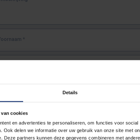
Voornaam
*
Familienaam
*
E-mailadres
*
Details
URL
*
 van cookies
ent en advertenties te personaliseren, om functies voor social
. Ook delen we informatie over uw gebruik van onze site met on
lledige URL van de pagina waar je de fout zag.
e. Deze partners kunnen deze gegevens combineren met andere i
ttps://www.vub.be/nl/studeren-aan-de-vub/alle-opleidingen