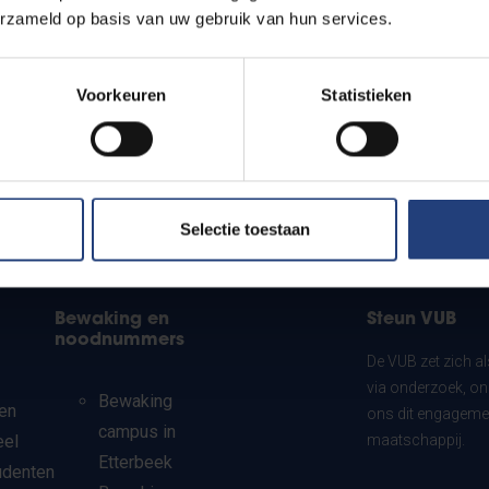
erzameld op basis van uw gebruik van hun services.
Voorkeuren
Statistieken
Selectie toestaan
Bewaking en
Steun VUB
noodnummers
De VUB zet zich a
via onderzoek, on
Bewaking
en
ons dit engagemen
campus in
eel
maatschappij.
Etterbeek
udenten