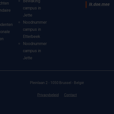
Bewaking
chten
Ik doe mee
campus in
ndaire
Jette
Noodnummer
udenten
campus in
ionale
Etterbeek
en
Noodnummer
campus in
Jette
Pleinlaan 2 - 1050 Brussel - België
Privacybeleid
Contact