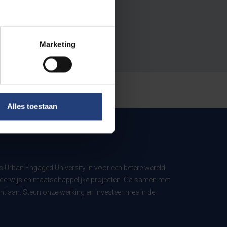
Marketing
Alles toestaan
ls Urban Engaged University in voor een betere wereld
derwijs en maatschappelijke projecten. Ga samen met
t aan. Steun onze werking en investeer mee in de