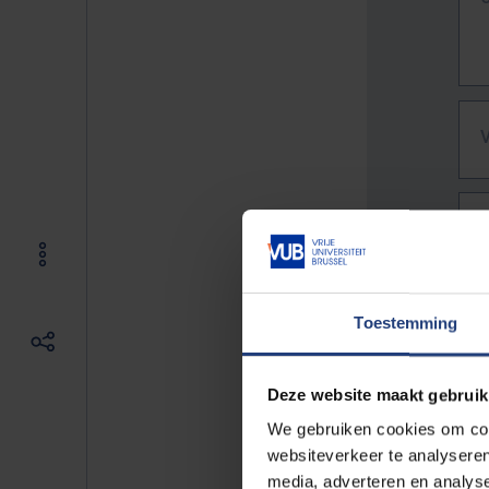
Toestemming
Deze website maakt gebruik
We gebruiken cookies om cont
websiteverkeer te analyseren
De vo
media, adverteren en analys
Bv. h