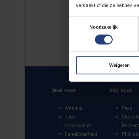
verstrekt of die ze hebben v
Toestemmingsselectie
Noodzakelijk
Weigeren
Snel naar
Info voor
Webmail
Pers
Jobs
Student
Lesroosters
Person
Bereikbaarheid
PhD-st