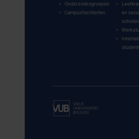
Onderzoeksgroepen
Leerkra
Campusfaciliteiten
en secu
scholen
Werkst
Internat
student