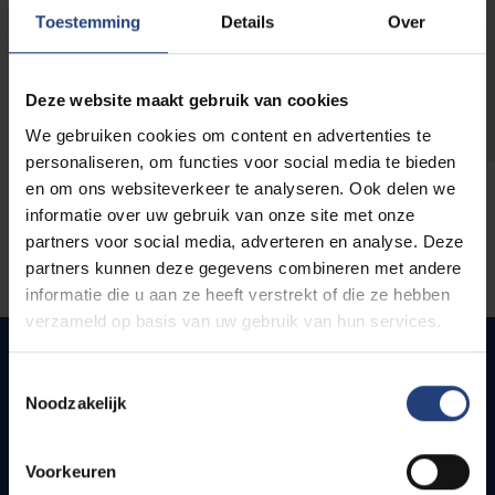
opleidingen
Toestemming
Details
Over
Deze website maakt gebruik van cookies
We gebruiken cookies om content en advertenties te
personaliseren, om functies voor social media te bieden
en om ons websiteverkeer te analyseren. Ook delen we
informatie over uw gebruik van onze site met onze
partners voor social media, adverteren en analyse. Deze
partners kunnen deze gegevens combineren met andere
informatie die u aan ze heeft verstrekt of die ze hebben
verzameld op basis van uw gebruik van hun services.
Toestemmingsselectie
Noodzakelijk
Snel naar
Webmail
Voorkeuren
Jobs