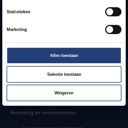
Lesroosters
Statistieken
Bereikbaarheid
Onderzoeksgroepen
Campusfaciliteiten
Marketing
Info voor
Alles toestaan
Pers
Studenten
Personeel
Selectie toestaan
PhD-studenten
Leerkrachten en secundaire scholen
Werkstudenten
Weigeren
Internationale studenten
Bewaking en noodnummers