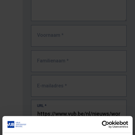
Voornaam
*
Familienaam
*
E-mailadres
*
URL
*
De volledige URL van de pagina waar je de fout zag.
Bv. https://www.vub.be/nl/studeren-aan-de-vub/alle-