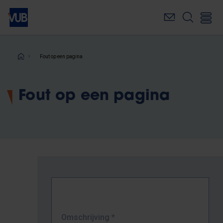
Overslaan
en
naar
de
inhoud
Kruimelpad
Fout op een pagina
gaan
Fout op een pagina
Omschrijving
*