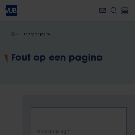
Overslaan
en
naar
de
inhoud
Kruimelpad
Fout op een pagina
gaan
Fout op een pagina
Omschrijving
*