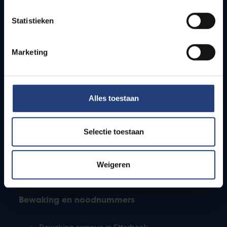
Lesroosters
Statistieken
Bereikbaarheid
Onderzoeksgroepen
Campusfaciliteiten
Marketing
Info voor
Alles toestaan
Pers
Studenten
Personeel
Selectie toestaan
PhD-studenten
Leerkrachten en secundaire scholen
Werkstudenten
Weigeren
Internationale studenten
Bewaking en noodnummers