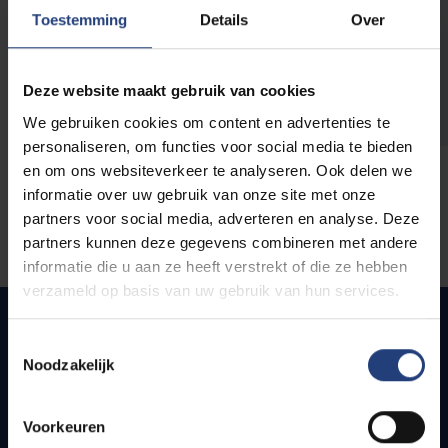
opleidingen
Toestemming
Details
Over
Deze website maakt gebruik van cookies
We gebruiken cookies om content en advertenties te
personaliseren, om functies voor social media te bieden
en om ons websiteverkeer te analyseren. Ook delen we
informatie over uw gebruik van onze site met onze
partners voor social media, adverteren en analyse. Deze
partners kunnen deze gegevens combineren met andere
informatie die u aan ze heeft verstrekt of die ze hebben
verzameld op basis van uw gebruik van hun services.
Toestemmingsselectie
Noodzakelijk
Snel naar
Webmail
Voorkeuren
Jobs