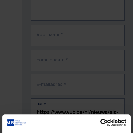
Voornaam
*
Familienaam
*
E-mailadres
*
URL
*
De volledige URL van de pagina waar je de fout zag.
Bv. https://www.vub.be/nl/studeren-aan-de-vub/alle-