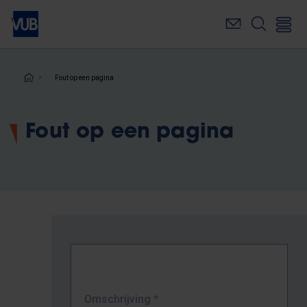
Overslaan
en
naar
de
inhoud
Kruimelpad
Fout op een pagina
gaan
Fout op een pagina
Omschrijving
*