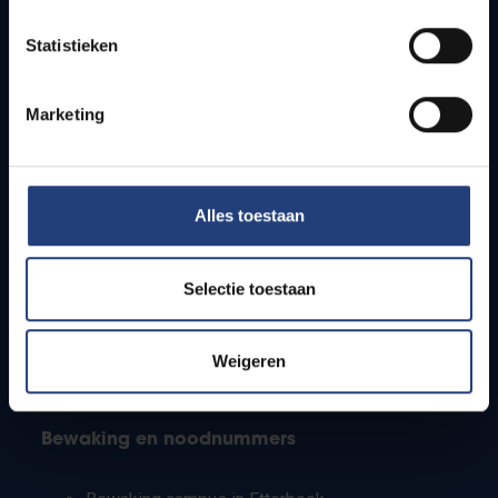
Lesroosters
Statistieken
Bereikbaarheid
Onderzoeksgroepen
Campusfaciliteiten
Marketing
Info voor
Alles toestaan
Pers
Studenten
Personeel
Selectie toestaan
PhD-studenten
Leerkrachten en secundaire scholen
Werkstudenten
Weigeren
Internationale studenten
Bewaking en noodnummers