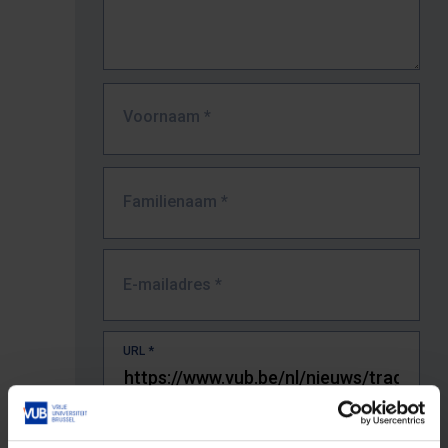
Voornaam
*
Familienaam
*
E-mailadres
*
URL
*
De volledige URL van de pagina waar je de fout zag.
Bv. https://www.vub.be/nl/studeren-aan-de-vub/alle-