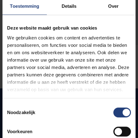
opleidingen
Toestemming
Details
Over
Deze website maakt gebruik van cookies
We gebruiken cookies om content en advertenties te
personaliseren, om functies voor social media te bieden
en om ons websiteverkeer te analyseren. Ook delen we
informatie over uw gebruik van onze site met onze
partners voor social media, adverteren en analyse. Deze
partners kunnen deze gegevens combineren met andere
informatie die u aan ze heeft verstrekt of die ze hebben
verzameld op basis van uw gebruik van hun services.
Toestemmingsselectie
Noodzakelijk
Snel naar
Webmail
Voorkeuren
Jobs