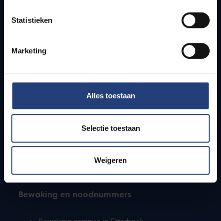
Lesroosters
Statistieken
Bereikbaarheid
Onderzoeksgroepen
Campusfaciliteiten
Marketing
Info voor
Alles toestaan
Pers
Studenten
Personeel
Selectie toestaan
PhD-studenten
Leerkrachten en secundaire scholen
Werkstudenten
Weigeren
Internationale studenten
Bewaking en noodnummers