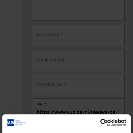
Voornaam
*
Familienaam
*
E-mailadres
*
URL
*
De volledige URL van de pagina waar je de fout zag.
Bv. https://www.vub.be/nl/studeren-aan-de-vub/alle-