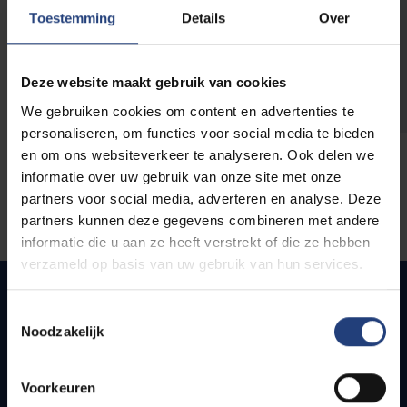
opleidingen
Toestemming
Details
Over
Deze website maakt gebruik van cookies
We gebruiken cookies om content en advertenties te
personaliseren, om functies voor social media te bieden
en om ons websiteverkeer te analyseren. Ook delen we
informatie over uw gebruik van onze site met onze
partners voor social media, adverteren en analyse. Deze
partners kunnen deze gegevens combineren met andere
informatie die u aan ze heeft verstrekt of die ze hebben
verzameld op basis van uw gebruik van hun services.
Toestemmingsselectie
Noodzakelijk
Snel naar
Webmail
Voorkeuren
Jobs