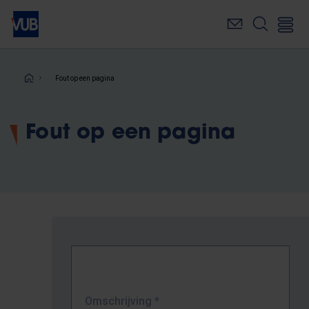
Overslaan
en
naar
de
inhoud
Kruimelpad
Fout op een pagina
gaan
Fout op een pagina
Omschrijving
*