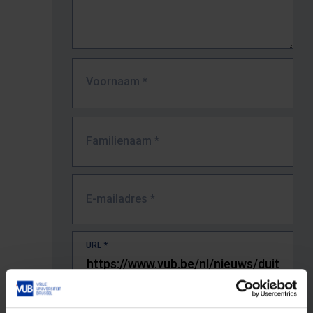
Voornaam
*
Familienaam
*
E-mailadres
*
URL
*
De volledige URL van de pagina waar je de fout zag.
Bv. https://www.vub.be/nl/studeren-aan-de-vub/alle-