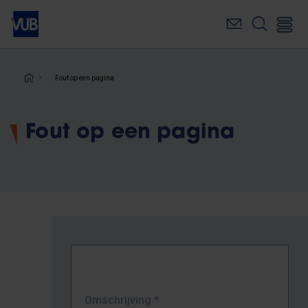
Overslaan
en
naar
de
inhoud
Kruimelpad
Fout op een pagina
gaan
Fout op een pagina
Omschrijving
*