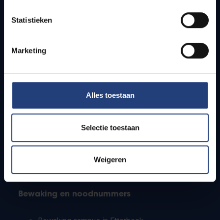
Lesroosters
Statistieken
Bereikbaarheid
Onderzoeksgroepen
Campusfaciliteiten
Marketing
Info voor
Alles toestaan
Pers
Studenten
Personeel
Selectie toestaan
PhD-studenten
Leerkrachten en secundaire scholen
Werkstudenten
Weigeren
Internationale studenten
Bewaking en noodnummers