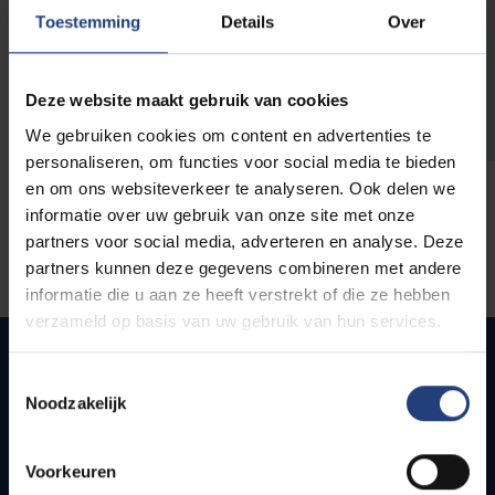
opleidingen
Toestemming
Details
Over
Deze website maakt gebruik van cookies
We gebruiken cookies om content en advertenties te
personaliseren, om functies voor social media te bieden
en om ons websiteverkeer te analyseren. Ook delen we
informatie over uw gebruik van onze site met onze
partners voor social media, adverteren en analyse. Deze
partners kunnen deze gegevens combineren met andere
informatie die u aan ze heeft verstrekt of die ze hebben
verzameld op basis van uw gebruik van hun services.
Toestemmingsselectie
Noodzakelijk
Snel naar
Webmail
Voorkeuren
Jobs