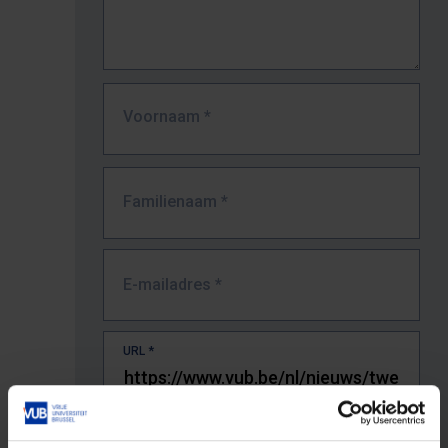
Voornaam
*
Familienaam
*
E-mailadres
*
URL
*
De volledige URL van de pagina waar je de fout zag.
Bv. https://www.vub.be/nl/studeren-aan-de-vub/alle-