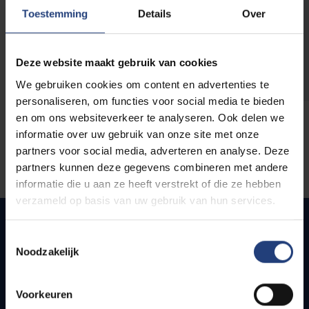
opleidingen
Toestemming
Details
Over
Deze website maakt gebruik van cookies
We gebruiken cookies om content en advertenties te
personaliseren, om functies voor social media te bieden
en om ons websiteverkeer te analyseren. Ook delen we
informatie over uw gebruik van onze site met onze
partners voor social media, adverteren en analyse. Deze
partners kunnen deze gegevens combineren met andere
informatie die u aan ze heeft verstrekt of die ze hebben
verzameld op basis van uw gebruik van hun services.
Toestemmingsselectie
Noodzakelijk
Snel naar
Webmail
Voorkeuren
Jobs