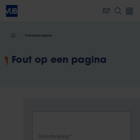
Overslaan
en
naar
de
inhoud
Kruimelpad
Fout op een pagina
gaan
Fout op een pagina
Omschrijving
*