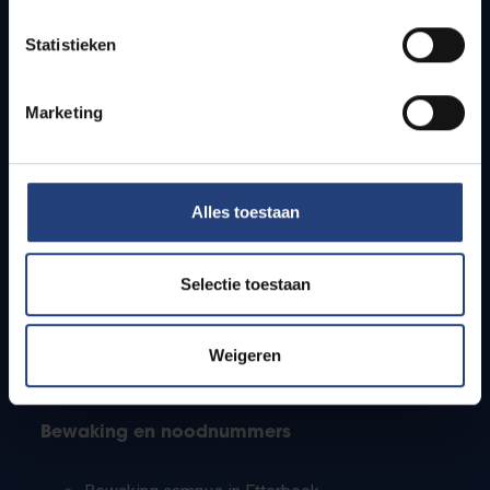
Lesroosters
Statistieken
Bereikbaarheid
Onderzoeksgroepen
Campusfaciliteiten
Marketing
Info voor
Alles toestaan
Pers
Studenten
Personeel
Selectie toestaan
PhD-studenten
Leerkrachten en secundaire scholen
Werkstudenten
Weigeren
Internationale studenten
Bewaking en noodnummers