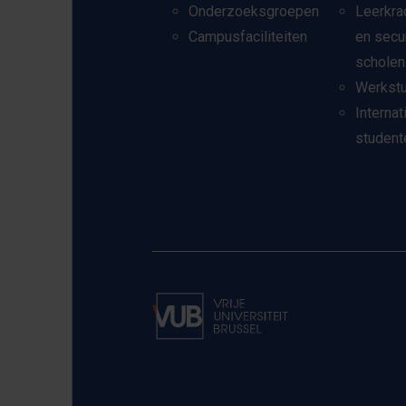
Onderzoeksgroepen
Leerkra
Campusfaciliteiten
en secu
scholen
Werkst
Internat
student