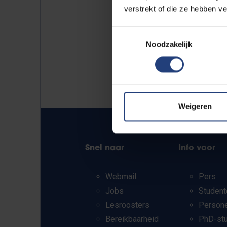
verstrekt of die ze hebben v
Toestemmingsselectie
Noodzakelijk
Weigeren
Snel naar
Info voor
Webmail
Pers
Jobs
Student
Lesroosters
Person
Bereikbaarheid
PhD-st