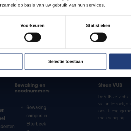
erzameld op basis van uw gebruik van hun services.
Voorkeuren
Statistieken
Selectie toestaan
Bewaking en
Steun VUB
noodnummers
De VUB zet zich a
via onderzoek, on
Bewaking
en
ons dit engagemen
campus in
eel
maatschappij.
Etterbeek
udenten