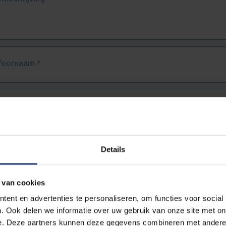
Voornaam
*
Familienaam
*
E-mailadres
*
Details
URL
*
 van cookies
ent en advertenties te personaliseren, om functies voor social
. Ook delen we informatie over uw gebruik van onze site met on
lledige URL van de pagina waar je de fout zag.
e. Deze partners kunnen deze gegevens combineren met andere i
ttps://www.vub.be/nl/studeren-aan-de-vub/alle-opleidingen