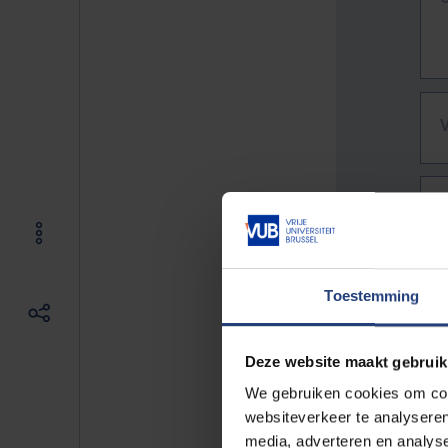
Toestemming
Deze website maakt gebruik
We gebruiken cookies om cont
websiteverkeer te analyseren
De vo
media, adverteren en analys
Bv. h