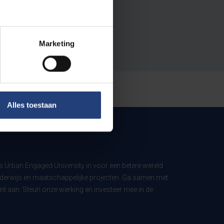
Marketing
Alles toestaan
ls Urban Engaged University in voor een betere wereld
derwijs en maatschappelijke projecten. Ga samen met
t aan. Steun onze werking en investeer mee in de