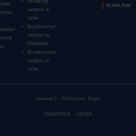
Bewaking
chten
Ik doe mee
campus in
ndaire
Jette
Noodnummer
udenten
campus in
ionale
Etterbeek
en
Noodnummer
campus in
Jette
Pleinlaan 2 - 1050 Brussel - België
Privacybeleid
Contact