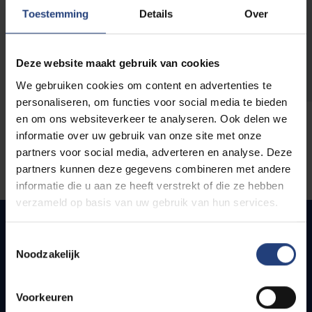
opleidingen
Toestemming
Details
Over
Deze website maakt gebruik van cookies
We gebruiken cookies om content en advertenties te
personaliseren, om functies voor social media te bieden
en om ons websiteverkeer te analyseren. Ook delen we
informatie over uw gebruik van onze site met onze
partners voor social media, adverteren en analyse. Deze
partners kunnen deze gegevens combineren met andere
informatie die u aan ze heeft verstrekt of die ze hebben
verzameld op basis van uw gebruik van hun services.
Toestemmingsselectie
Noodzakelijk
Snel naar
Webmail
Voorkeuren
Jobs