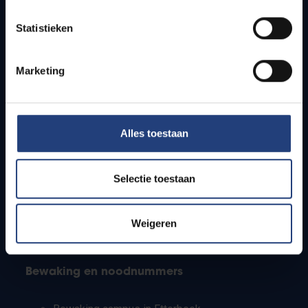
Lesroosters
Statistieken
Bereikbaarheid
Onderzoeksgroepen
Campusfaciliteiten
Marketing
Info voor
Alles toestaan
Pers
Studenten
Personeel
Selectie toestaan
PhD-studenten
Leerkrachten en secundaire scholen
Werkstudenten
Weigeren
Internationale studenten
Bewaking en noodnummers