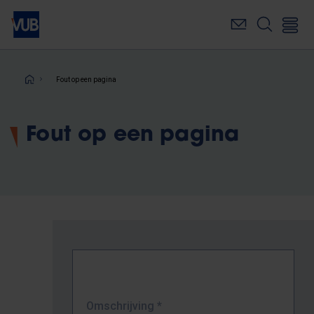
Overslaan
en
naar
de
inhoud
Kruimelpad
Fout op een pagina
gaan
Fout op een pagina
Omschrijving
*