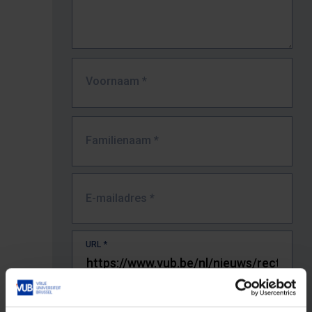
Voornaam
*
Familienaam
*
E-mailadres
*
URL
*
De volledige URL van de pagina waar je de fout zag.
Bv. https://www.vub.be/nl/studeren-aan-de-vub/alle-