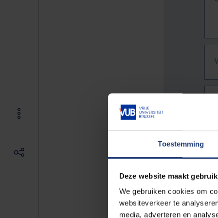
Toestemming
Deze website maakt gebruik
We gebruiken cookies om cont
websiteverkeer te analyseren
De vo
media, adverteren en analys
Bv. h