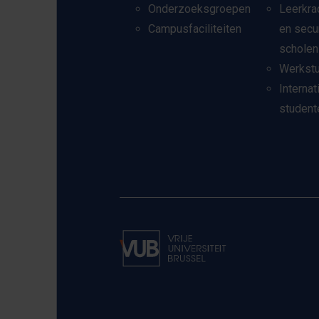
Onderzoeksgroepen
Leerkra
Campusfaciliteiten
en secu
scholen
Werkst
Internat
student