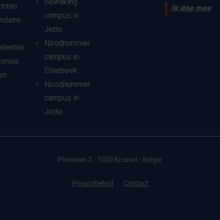
Bewaking
chten
Ik doe mee
campus in
ndaire
Jette
Noodnummer
udenten
campus in
ionale
Etterbeek
en
Noodnummer
campus in
Jette
Pleinlaan 2 - 1050 Brussel - België
Privacybeleid
Contact