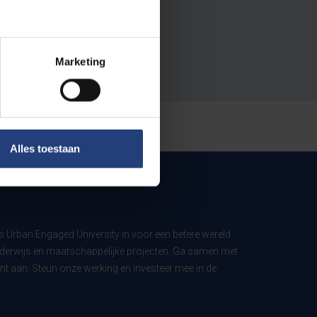
Marketing
Alles toestaan
ls Urban Engaged University in voor een betere wereld
derwijs en maatschappelijke projecten. Ga samen met
t aan. Steun onze werking en investeer mee in de