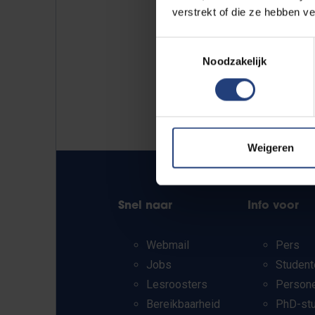
verstrekt of die ze hebben v
Toestemmingsselectie
Noodzakelijk
Weigeren
Snel naar
Info voor
Webmail
Pers
Jobs
Student
Lesroosters
Person
Bereikbaarheid
PhD-st