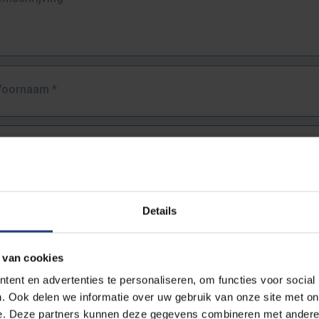
Voornaam
*
Familienaam
*
E-mailadres
*
Details
URL
*
 van cookies
ent en advertenties te personaliseren, om functies voor social
. Ook delen we informatie over uw gebruik van onze site met on
lledige URL van de pagina waar je de fout zag.
e. Deze partners kunnen deze gegevens combineren met andere i
ttps://www.vub.be/nl/studeren-aan-de-vub/alle-opleidingen