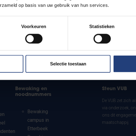
erzameld op basis van uw gebruik van hun services.
Voorkeuren
Statistieken
Selectie toestaan
Bewaking en
Steun VUB
noodnummers
De VUB zet zich a
via onderzoek, on
Bewaking
en
ons dit engagemen
campus in
eel
maatschappij.
Etterbeek
udenten