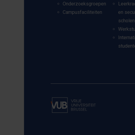
Onderzoeksgroepen
Leerkra
Campusfaciliteiten
en secu
scholen
Werkst
Internat
student