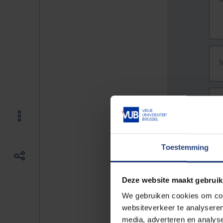
Toestemming
Deze website maakt gebruik
We gebruiken cookies om cont
websiteverkeer te analyseren
De vo
media, adverteren en analys
Bv. h