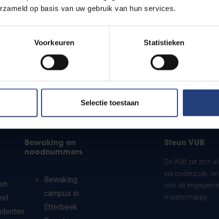
erzameld op basis van uw gebruik van hun services.
Voorkeuren
Statistieken
Selectie toestaan
Bewaking en
Steun VUB
noodnummers
De VUB zet zich a
via onderzoek, on
Bewaking
en
ons dit engagemen
campus in
eel
maatschappij.
Etterbeek
udenten