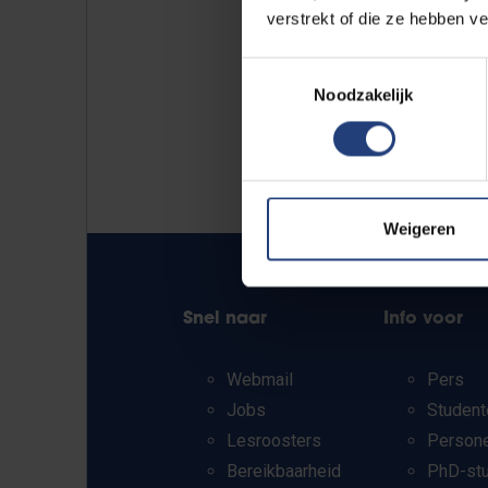
verstrekt of die ze hebben v
Toestemmingsselectie
Noodzakelijk
Weigeren
Snel naar
Info voor
Webmail
Pers
Jobs
Student
Lesroosters
Person
Bereikbaarheid
PhD-st