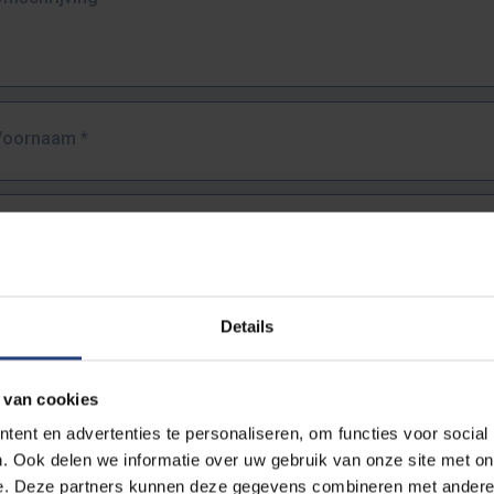
Voornaam
*
Familienaam
*
E-mailadres
*
Details
URL
*
 van cookies
ent en advertenties te personaliseren, om functies voor social
. Ook delen we informatie over uw gebruik van onze site met on
lledige URL van de pagina waar je de fout zag.
e. Deze partners kunnen deze gegevens combineren met andere i
ttps://www.vub.be/nl/studeren-aan-de-vub/alle-opleidingen