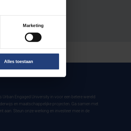
Marketing
Alles toestaan
ls Urban Engaged University in voor een betere wereld
derwijs en maatschappelijke projecten. Ga samen met
t aan. Steun onze werking en investeer mee in de