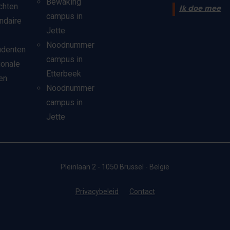
Bewaking
chten
Ik doe mee
campus in
ndaire
Jette
Noodnummer
udenten
campus in
ionale
Etterbeek
en
Noodnummer
campus in
Jette
Pleinlaan 2 - 1050 Brussel - België
Privacybeleid
Contact