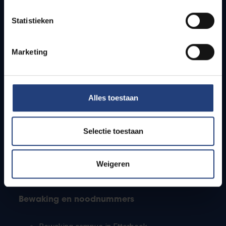
Lesroosters
Statistieken
Bereikbaarheid
Onderzoeksgroepen
Campusfaciliteiten
Marketing
Info voor
Alles toestaan
Pers
Studenten
Personeel
Selectie toestaan
PhD-studenten
Leerkrachten en secundaire scholen
Werkstudenten
Weigeren
Internationale studenten
Bewaking en noodnummers