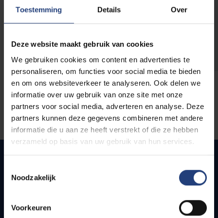
opleidingen
Toestemming
Details
Over
Deze website maakt gebruik van cookies
We gebruiken cookies om content en advertenties te
personaliseren, om functies voor social media te bieden
en om ons websiteverkeer te analyseren. Ook delen we
informatie over uw gebruik van onze site met onze
partners voor social media, adverteren en analyse. Deze
partners kunnen deze gegevens combineren met andere
informatie die u aan ze heeft verstrekt of die ze hebben
verzameld op basis van uw gebruik van hun services.
Toestemmingsselectie
Noodzakelijk
Snel naar
Webmail
Voorkeuren
Jobs