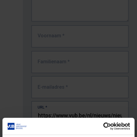
Voornaam
*
Familienaam
*
E-mailadres
*
URL
*
De volledige URL van de pagina waar je de fout zag.
Bv. https://www.vub.be/nl/studeren-aan-de-vub/alle-