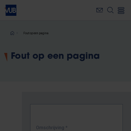
Overslaan
en
naar
de
inhoud
Kruimelpad
Fout op een pagina
gaan
Fout op een pagina
Omschrijving
*