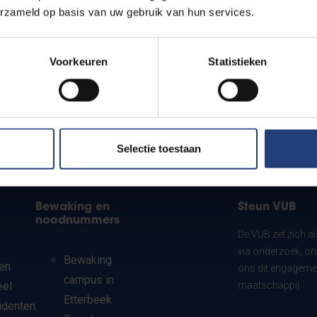
erzameld op basis van uw gebruik van hun services.
Voorkeuren
Statistieken
Selectie toestaan
Bewaking en
Steun VUB
noodnummers
De VUB zet zich a
via onderzoek, on
Bewaking
en
ons dit engagemen
campus in
eel
maatschappij.
Etterbeek
udenten