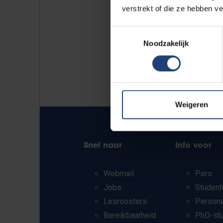
verstrekt of die ze hebben v
Toestemmingsselectie
Noodzakelijk
Weigeren
Snel naar
Info voor
Webmail
Pers
Jobs
Student
Lesroosters
Person
Bereikbaarheid
PhD-st