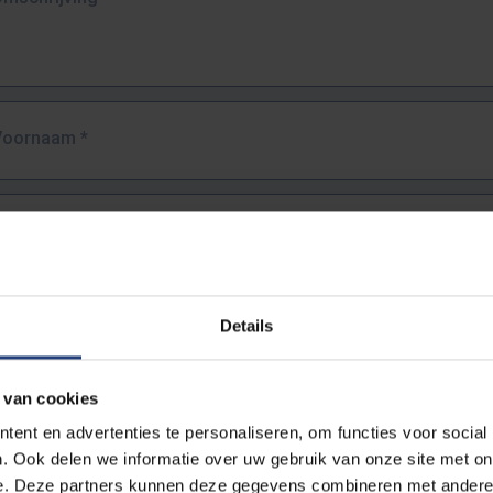
Voornaam
*
Familienaam
*
E-mailadres
*
Details
URL
*
 van cookies
ent en advertenties te personaliseren, om functies voor social
. Ook delen we informatie over uw gebruik van onze site met on
lledige URL van de pagina waar je de fout zag.
e. Deze partners kunnen deze gegevens combineren met andere i
ttps://www.vub.be/nl/studeren-aan-de-vub/alle-opleidingen