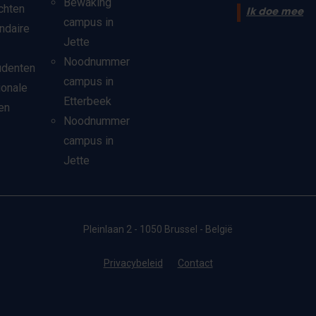
Bewaking
chten
Ik doe mee
campus in
ndaire
Jette
Noodnummer
udenten
campus in
ionale
Etterbeek
en
Noodnummer
campus in
Jette
Pleinlaan 2 - 1050 Brussel - België
Privacybeleid
Contact