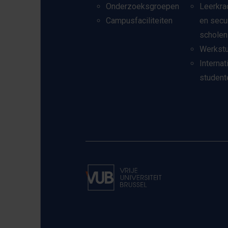
Onderzoeksgroepen
Leerkra
Campusfaciliteiten
en secu
scholen
Werkst
Internat
student