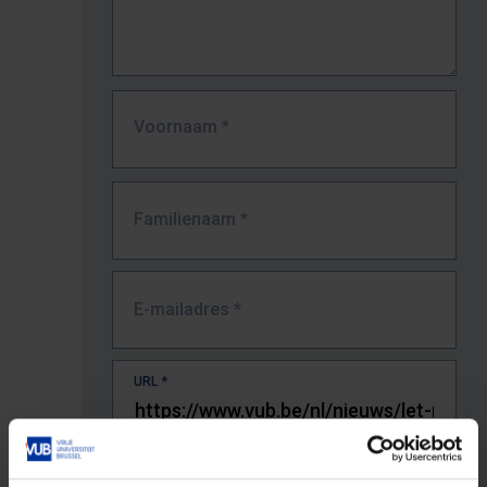
Voornaam
*
Familienaam
*
E-mailadres
*
URL
*
De volledige URL van de pagina waar je de fout zag.
Bv. https://www.vub.be/nl/studeren-aan-de-vub/alle-