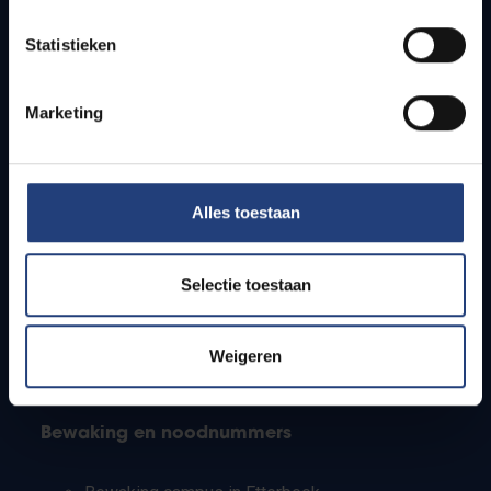
Lesroosters
Statistieken
Bereikbaarheid
Onderzoeksgroepen
Campusfaciliteiten
Marketing
Info voor
Alles toestaan
Pers
Studenten
Personeel
Selectie toestaan
PhD-studenten
Leerkrachten en secundaire scholen
Werkstudenten
Weigeren
Internationale studenten
Bewaking en noodnummers