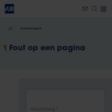
Overslaan
en
naar
de
inhoud
Kruimelpad
Fout op een pagina
gaan
Fout op een pagina
Omschrijving
*