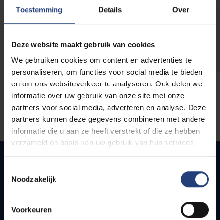
opleidingen
Toestemming
Details
Over
Deze website maakt gebruik van cookies
We gebruiken cookies om content en advertenties te
personaliseren, om functies voor social media te bieden
en om ons websiteverkeer te analyseren. Ook delen we
informatie over uw gebruik van onze site met onze
partners voor social media, adverteren en analyse. Deze
partners kunnen deze gegevens combineren met andere
informatie die u aan ze heeft verstrekt of die ze hebben
verzameld op basis van uw gebruik van hun services.
Toestemmingsselectie
Noodzakelijk
Snel naar
Webmail
Voorkeuren
Jobs