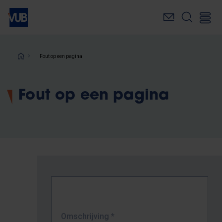
Overslaan
en
naar
de
inhoud
Kruimelpad
Fout op een pagina
gaan
Fout op een pagina
Omschrijving
*