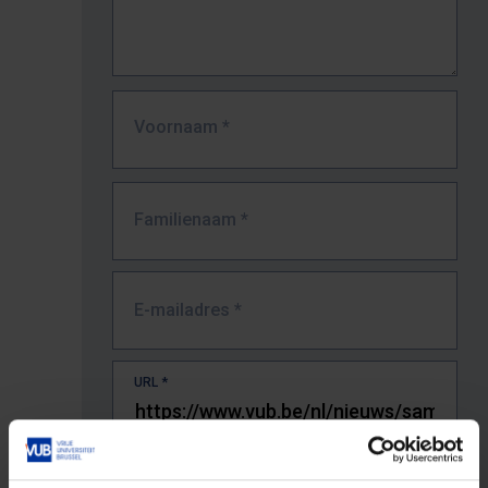
Voornaam
*
Familienaam
*
E-mailadres
*
URL
*
De volledige URL van de pagina waar je de fout zag.
Bv. https://www.vub.be/nl/studeren-aan-de-vub/alle-