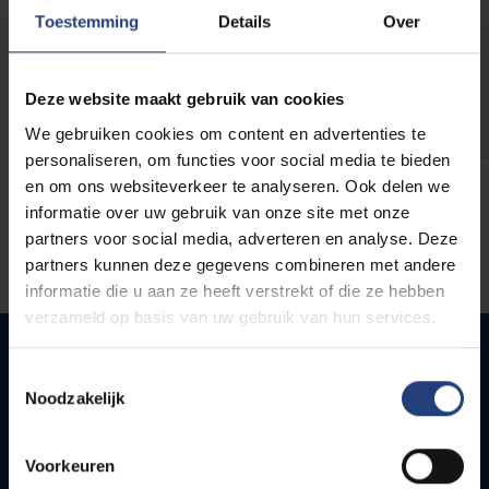
opleidingen
Toestemming
Details
Over
Deze website maakt gebruik van cookies
We gebruiken cookies om content en advertenties te
personaliseren, om functies voor social media te bieden
en om ons websiteverkeer te analyseren. Ook delen we
informatie over uw gebruik van onze site met onze
partners voor social media, adverteren en analyse. Deze
partners kunnen deze gegevens combineren met andere
informatie die u aan ze heeft verstrekt of die ze hebben
verzameld op basis van uw gebruik van hun services.
Toestemmingsselectie
Noodzakelijk
Snel naar
Webmail
Voorkeuren
Jobs