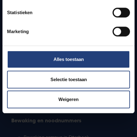
Lesroosters
Statistieken
Bereikbaarheid
Onderzoeksgroepen
Campusfaciliteiten
Marketing
Info voor
Alles toestaan
Pers
Studenten
Personeel
Selectie toestaan
PhD-studenten
Leerkrachten en secundaire scholen
Werkstudenten
Weigeren
Internationale studenten
Bewaking en noodnummers