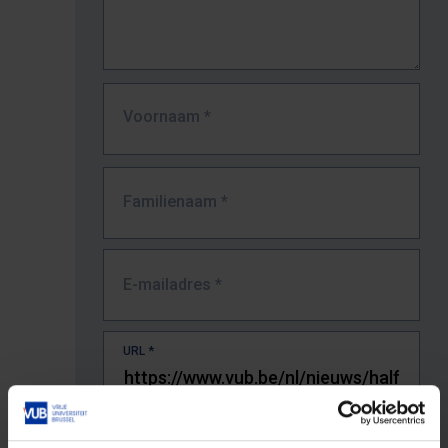
Voornaam
*
Familienaam
*
E-mailadres
*
URL
*
De volledige URL van de pagina waar je de fout zag.
Bv. https://www.vub.be/nl/studeren-aan-de-vub/alle-