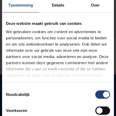
opleidingen
Toestemming
Details
Over
Deze website maakt gebruik van cookies
We gebruiken cookies om content en advertenties te
personaliseren, om functies voor social media te bieden
en om ons websiteverkeer te analyseren. Ook delen we
informatie over uw gebruik van onze site met onze
partners voor social media, adverteren en analyse. Deze
partners kunnen deze gegevens combineren met andere
informatie die u aan ze heeft verstrekt of die ze hebben
verzameld op basis van uw gebruik van hun services.
Toestemmingsselectie
Noodzakelijk
Snel naar
Webmail
Voorkeuren
Jobs