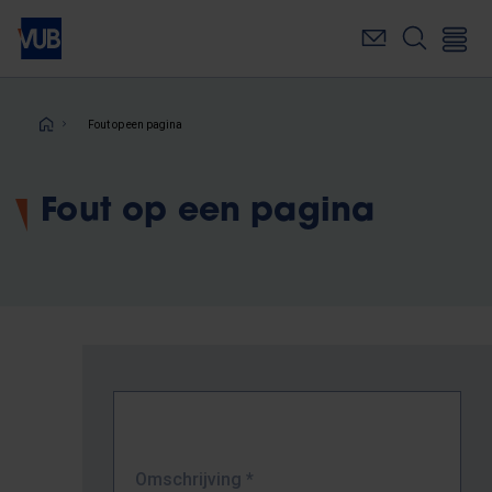
Overslaan
en
naar
de
inhoud
Kruimelpad
Fout op een pagina
gaan
Fout op een pagina
Omschrijving
*