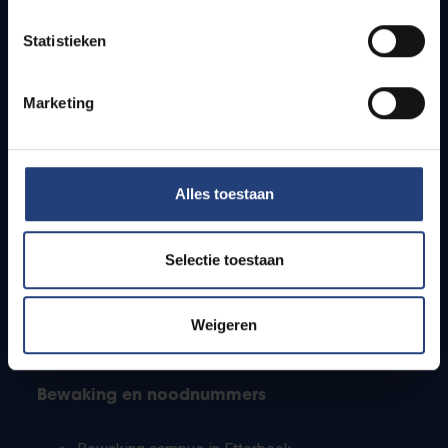
Lesroosters
Statistieken
Bereikbaarheid
Onderzoeksgroepen
Campusfaciliteiten
Marketing
Info voor
Alles toestaan
Pers
Studenten
Personeel
Selectie toestaan
PhD-studenten
Leerkrachten en secundaire scholen
Werkstudenten
Weigeren
Internationale studenten
Bewaking en noodnummers